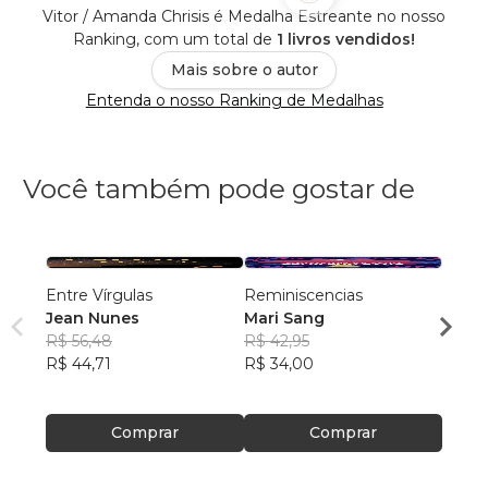
Vitor / Amanda Chrisis é Medalha Estreante no nosso
Ranking, com um total de
1 livros vendidos!
Mais sobre o autor
Entenda o nosso Ranking de Medalhas
Você também pode gostar de
Entre Vírgulas
Reminiscencias
Estra
Jean Nunes
Mari Sang
Moni
R$ 56,48
R$ 42,95
R$ 43
R$ 44,71
R$ 34,00
R$ 34
Comprar
Comprar