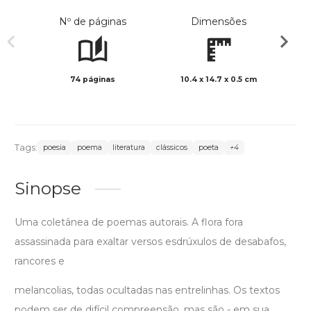
Nº de páginas
Dimensões
74 páginas
10.4 x 14.7 x 0.5 cm
Preto 
Tags:
poesia
poema
literatura
clássicos
poeta
+4
Sinopse
Uma coletânea de poemas autorais. A flora fora
assassinada para exaltar versos esdrúxulos de desabafos,
rancores e
melancolias, todas ocultadas nas entrelinhas. Os textos
podem ser de difícil compreensão, mas são - em sua