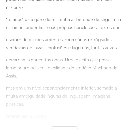
maioria -
"furados" para que o leitor tenha a liberdade de seguir um
caminho, poder tirar suas próprias conclusões. Textos que
oscilam de paixões ardentes, murmúrios retrógrados,
vendavais de raivas, confusões e lágrimas, tantas vezes
derramadas por certas obras. Uma escrita que possa
lembrar um pouco a habilidade do lendário Machado de
Assis,
mas em um nível exponencialmente inferior, somado a
muita ambiguidade, figuras de linguagem, imagens
poéticas,
referências musicais ...