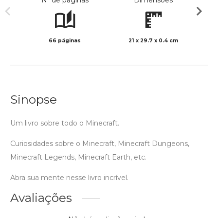
Nº de páginas
Dimensões
66 páginas
21 x 29.7 x 0.4 cm
Preto 
Sinopse
Um livro sobre todo o Minecraft.
Curiosidades sobre o Minecraft, Minecraft Dungeons,
Minecraft Legends, Minecraft Earth, etc.
Abra sua mente nesse livro incrível.
Avaliações