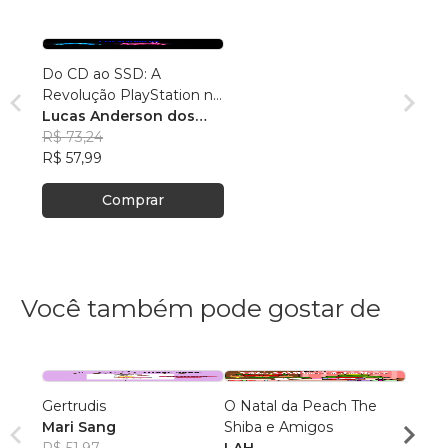
Do CD ao SSD: A
Revolução PlayStation na
Indústria dos Games
Lucas Anderson dos
Santos
R$ 73,24
R$ 57,99
Comprar
Você também pode gostar de
Gertrudis
O Natal da Peach The
SÍLA
Mari Sang
Shiba e Amigos
VOLU