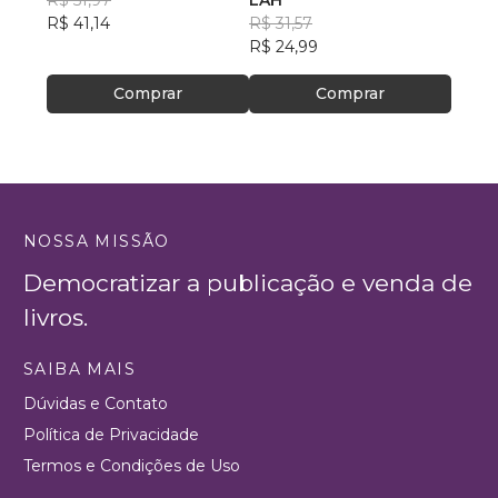
R$ 51,97
LAH
Alfab
LUIS
R$ 41,14
R$ 31,57
com a
TABO
R$ 65
R$ 24,99
R$ 51
Comprar
Comprar
NOSSA MISSÃO
Democratizar a publicação e venda de
livros.
SAIBA MAIS
Dúvidas e Contato
Política de Privacidade
Termos e Condições de Uso