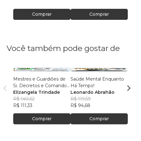
Comprar
Comprar
Você também pode gostar de
Mestres e Guardiões de
Saúde Mental Enquanto
Toda 
Si. Decretos e Comandos.
Há Tempo!
Otili
Vol.01
Elizangela Trindade
Leonardo Abrahão
R$ 61
R$ 140,62
R$ 119,59
R$ 49
R$ 111,33
R$ 94,68
Comprar
Comprar