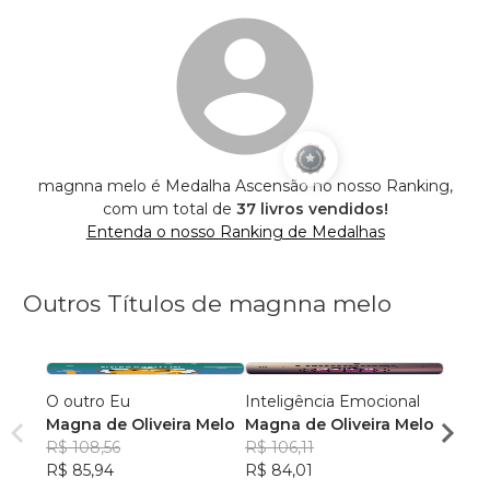
magnna melo é Medalha Ascensão no nosso Ranking,
com um total de
37 livros vendidos!
Entenda o nosso Ranking de Medalhas
Outros Títulos de magnna melo
O outro Eu
Inteligência Emocional
Diári
Magna de Oliveira Melo
Magna de Oliveira Melo
Magna
R$ 108,56
R$ 106,11
R$ 80
R$ 85,94
R$ 84,01
R$ 63