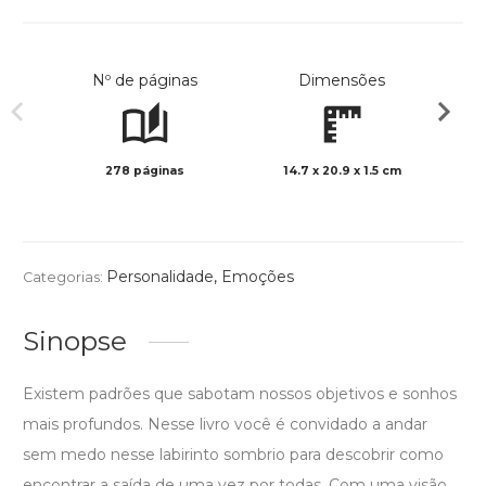
Nº de páginas
Dimensões
278 páginas
14.7 x 20.9 x 1.5 cm
Preto 
Personalidade
,
Emoções
Categorias:
Sinopse
Existem padrões que sabotam nossos objetivos e sonhos
mais profundos. Nesse livro você é convidado a andar
sem medo nesse labirinto sombrio para descobrir como
encontrar a saída de uma vez por todas. Com uma visão