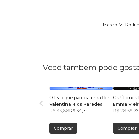
Marcio M. Rodri
Você também pode gosta
O leão que parecia uma flor
Os Últimos 
Valentina Rios Paredes
Emma Vieir
R$ 43,88
R$ 34,74
R$ 78,69
R$
Comprar
Comprar