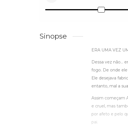
Sinopse
ERA UMA VEZ UM
Dessa vez não... 
fogo. De onde ele 
Ele desejava fabri
entanto, mal a sua
Assim começam As 
e cruel, mas tamb
por afeto e pelo 
pai.