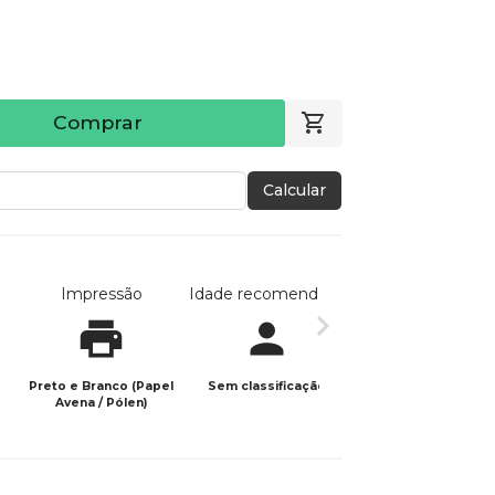
Comprar
Calcular
Impressão
Idade recomendada
Data de publicaç
Preto e Branco (Papel
Sem classificação
28/06/2024
Avena / Pólen)