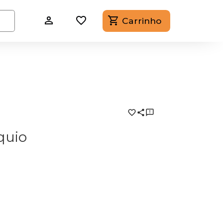
Carrinho
quio