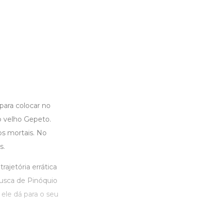
ara colocar no
o velho Gepeto.
os mortais. No
s.
jetória errática
usca de Pinóquio
ele dá para o seu