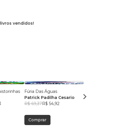
 livros vendidos!
istorinhas
Fúria Das Águas
Doc Springer
Patrick Padilha Cesario
Enzo Maia Springer d
3
R$ 69,37
R$ 54,92
Menezes
R$ 59,25
R$ 46,91
Comprar
Comprar