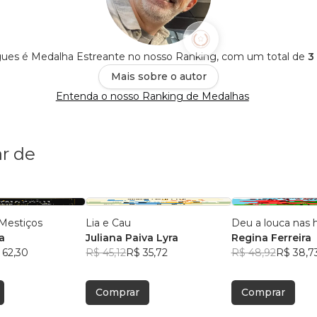
gues é Medalha Estreante no nosso Ranking, com um total de
3
Mais sobre o autor
Entenda o nosso Ranking de Medalhas
r de
Mestiços
Lia e Cau
Deu a louca nas h
a
Juliana Paiva Lyra
Regina Ferreira
 62,30
R$ 45,12
R$ 35,72
R$ 48,92
R$ 38,7
Comprar
Comprar