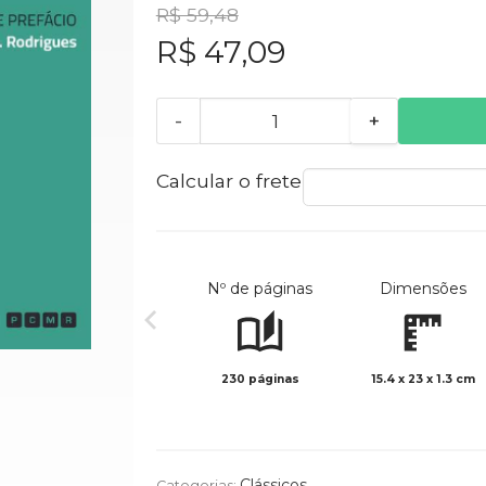
R$ 59,48
R$ 47,09
-
+
Calcular o frete
Nº de páginas
Dimensões
230 páginas
15.4 x 23 x 1.3 cm
Clássicos
Categorias: