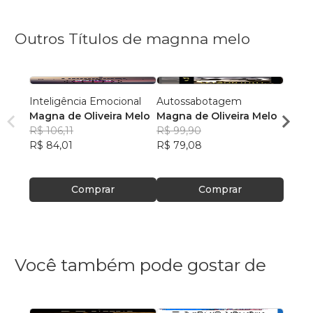
Outros Títulos de magnna melo
Inteligência Emocional
Autossabotagem
Diári
Magna de Oliveira Melo
Magna de Oliveira Melo
Magna
R$ 106,11
R$ 99,90
R$ 80
R$ 84,01
R$ 79,08
R$ 63
Comprar
Comprar
Você também pode gostar de