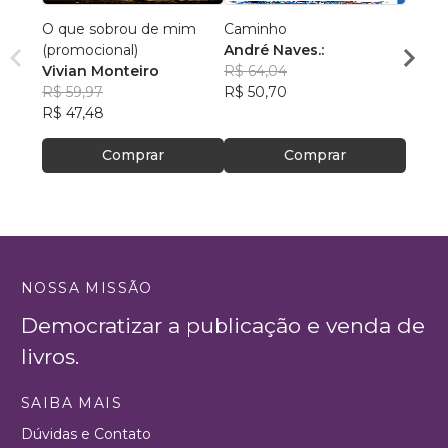
O que sobrou de mim
Caminho
A Vid
(promocional)
André Naves.:
Edso
Vivian Monteiro
R$ 64,04
R$ 46
R$ 59,97
R$ 50,70
R$ 36
R$ 47,48
Comprar
Comprar
NOSSA MISSÃO
Democratizar a publicação e venda de
livros.
SAIBA MAIS
Dúvidas e Contato