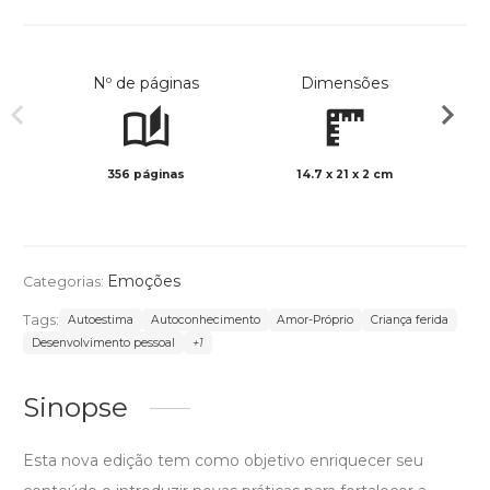
Nº de páginas
Dimensões
356 páginas
14.7 x 21 x 2 cm
Preto 
Emoções
Categorias:
Tags:
Autoestima
Autoconhecimento
Amor-Próprio
Criança ferida
Desenvolvimento pessoal
+1
Sinopse
Esta nova edição tem como objetivo enriquecer seu