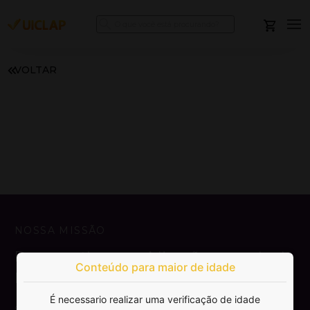
VOLTAR
NOSSA MISSÃO
Democratizar a publicação e venda de
Conteúdo para maior de idade
livros.
É necessario realizar uma verificação de idade
SAIBA MAIS