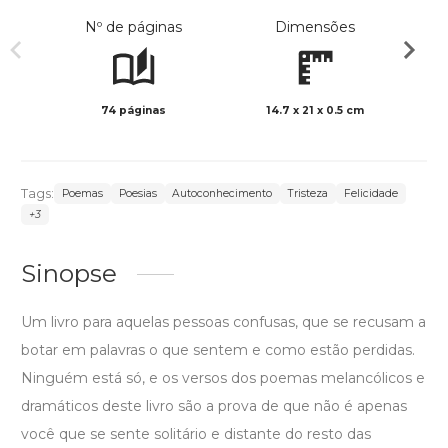
Nº de páginas
Dimensões
74 páginas
14.7 x 21 x 0.5 cm
Preto 
Tags:
Poemas
Poesias
Autoconhecimento
Tristeza
Felicidade
+3
Sinopse
Um livro para aquelas pessoas confusas, que se recusam a
botar em palavras o que sentem e como estão perdidas.
Ninguém está só, e os versos dos poemas melancólicos e
dramáticos deste livro são a prova de que não é apenas
você que se sente solitário e distante do resto das