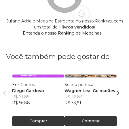
Juliane Adria é Medalha Estreante no nosso Ranking, com
um total de
1 livros vendidos!
Entenda o nosso Ranking de Medalhas
Você também pode gostar de
Em Contos
Seleta poética
O que
Diego Cardoso
Wagner Leal Guimarães
enten
R$ 71,85
R$ 42,84
ainda 
Carla
R$ 56,88
R$ 33,91
R$ 57
R$ 45
Comprar
Comprar