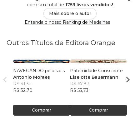
com um total de
1753 livros vendidos!
Mais sobre o autor
Entenda o nosso Ranking de Medalhas
Outros Títulos de Editora Orange
NAVEGANDO pelo s.o.s
Paternidade Consciente
O Des
Antonio Moraes
Liselotte Bauermann
Kelly
R$ 41,31
R$ 67,87
R$ 68
R$ 32,70
R$ 53,73
R$ 54,
Comprar
Comprar