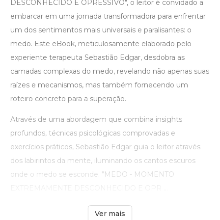
DESCONHECIDO E OPRESSIVO", o leitor é convidado a
embarcar em uma jornada transformadora para enfrentar
um dos sentimentos mais universais e paralisantes: o
medo. Este eBook, meticulosamente elaborado pelo
experiente terapeuta Sebastião Edgar, desdobra as
camadas complexas do medo, revelando não apenas suas
raízes e mecanismos, mas também fornecendo um
roteiro concreto para a superação.
Através de uma abordagem que combina insights
profundos, técnicas psicológicas comprovadas e
exercícios práticos, Sebastião Edgar guia o leitor através
dos labirintos da mente, iluminando os cantos escuros
onde o medo se esconde. "MEDO - MOMENTO
EXTREMAMENTE DESCONHECIDO E OPR ...
Ver mais