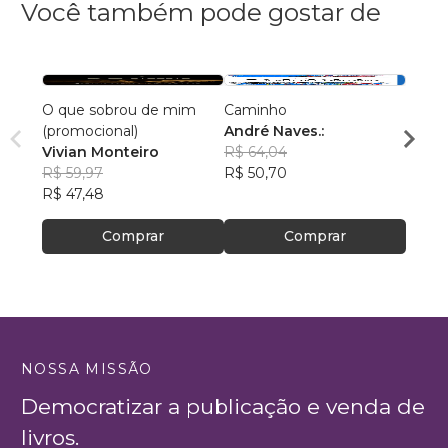
Você também pode gostar de
O que sobrou de mim
Caminho
A Vid
(promocional)
André Naves.:
Edso
Vivian Monteiro
R$ 64,04
R$ 46
R$ 59,97
R$ 50,70
R$ 36
R$ 47,48
Comprar
Comprar
NOSSA MISSÃO
Democratizar a publicação e venda de
livros.