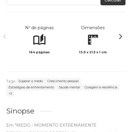
Calcular
Nº de páginas
Dimensões
164 páginas
13.9 x 21.5 x 1 cm
Preto 
Tags:
Superar o medo
Crescimento pessoal
Estratégias de enfrentamento
Saúde mental
Coragem e resiliência
+5
Sinopse
Em "MEDO - MOMENTO EXTREMAMENTE