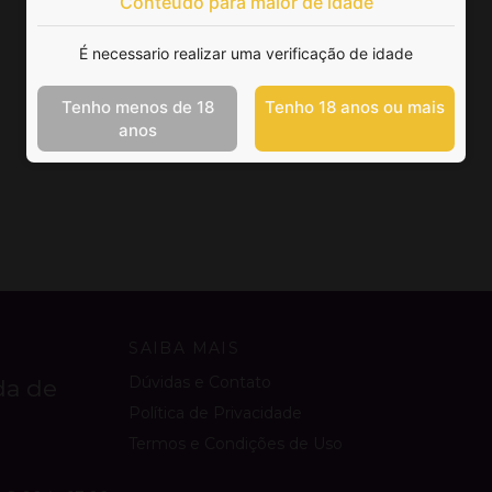
Conteúdo para maior de idade
É necessario realizar uma verificação de idade
Tenho menos de 18
Tenho 18 anos ou mais
anos
SAIBA MAIS
Dúvidas e Contato
da de
Política de Privacidade
Termos e Condições de Uso