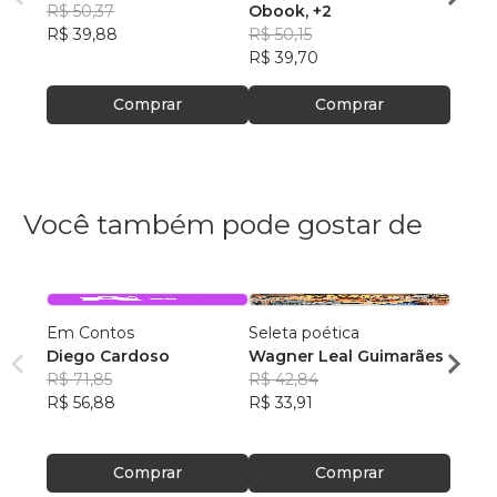
R$ 50,37
Obook
, +2
Oboo
R$ 39,88
R$ 50,15
R$ 45
R$ 39,70
R$ 36
Comprar
Comprar
Você também pode gostar de
Em Contos
Seleta poética
O que
Diego Cardoso
Wagner Leal Guimarães
enten
R$ 71,85
R$ 42,84
ainda 
Carla
R$ 56,88
R$ 33,91
R$ 57
R$ 45
Comprar
Comprar