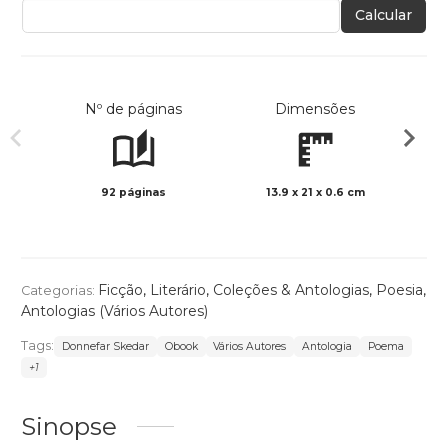
Calcular
Nº de páginas
Dimensões
92 páginas
13.9 x 21 x 0.6 cm
Preto 
Ficção
,
Literário
,
Coleções & Antologias
,
Poesia
,
Categorias:
Antologias (Vários Autores)
Tags:
Donnefar Skedar
Obook
Vários Autores
Antologia
Poema
+1
Sinopse