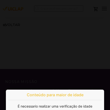
VOLTAR
NOSSA MISSÃO
Democratizar a publicação e venda de
Conteúdo para maior de idade
livros.
É necessario realizar uma verificação de idade
SAIBA MAIS