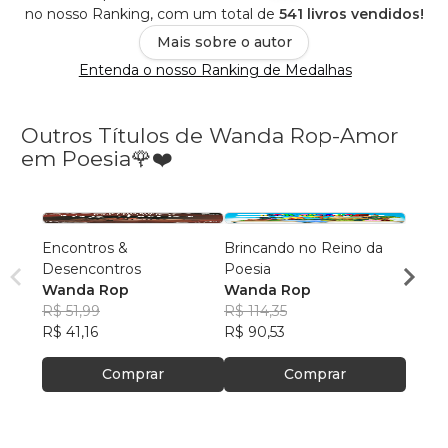
no nosso Ranking, com um total de
541 livros vendidos!
Mais sobre o autor
Entenda o nosso Ranking de Medalhas
Outros Títulos de Wanda Rop-Amor
em Poesia🌹❤️
Encontros &
Brincando no Reino da
SUTI
Desencontros
Poesia
VERS
Wanda Rop
Wanda Rop
DOÇU
Wand
R$ 51,99
R$ 114,35
R$ 44
R$ 41,16
R$ 90,53
R$ 35
Comprar
Comprar