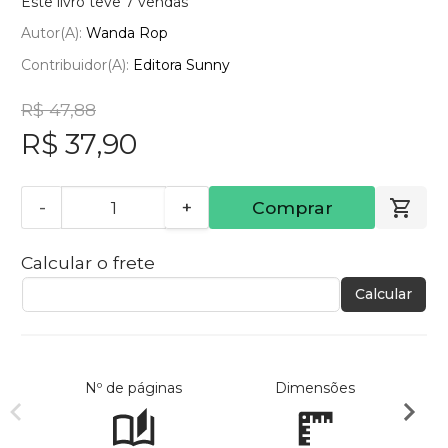
Este livro teve 7 vendas
Autor(a):
Wanda Rop
Contribuidor(a):
Editora Sunny
R$ 47,88
R$ 37,90
-
+
Comprar
Calcular o frete
Calcular
Nº de páginas
Dimensões