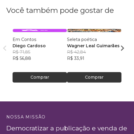
Você também pode gostar de
Em Contos
Seleta poética
Lola
Diego Cardoso
Wagner Leal Guimarães
Bianc
R$ 71,85
R$ 42,84
Couti
R$ 43
R$ 56,88
R$ 33,91
R$ 34
Comprar
Comprar
NOSSA MISSÃO
Democratizar a publicação e venda de