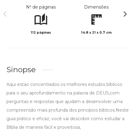
Nº de páginas
Dimensões
112 páginas
14.8 x 21 x 0.7 cm
Preto 
Sinopse
Aqui estao concentrados os melhores estudos bíblicos
para o seu aprofundamento na palavra de DEUS,com
perguntas e respostas que ajudam a desenvolver uma
compreensão mais profunda dos princípios bíblicos.Neste
guia prático e eficaz, você vai descobrir como estudar a
Bíblia de maneira fácil e proveitosa,