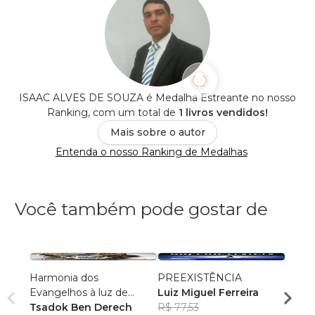
ISAAC ALVES DE SOUZA é Medalha Estreante no nosso
Ranking, com um total de
1 livros vendidos!
Mais sobre o autor
Entenda o nosso Ranking de Medalhas
Você também pode gostar de
Harmonia dos
PREEXISTÊNCIA
A Div
Evangelhos à luz de
Luiz Miguel Ferreira
Vista 
manuscritos aramaicos e
Tsadok Ben Derech
R$ 77,53
Rafa