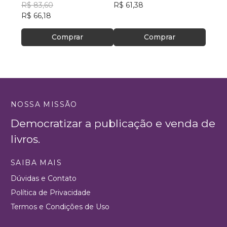
da cultura judaica
R$ 83,60
R$ 61,38
R$ 48
R$ 66,18
R$ 38
Comprar
Comprar
NOSSA MISSÃO
Democratizar a publicação e venda de
livros.
SAIBA MAIS
Dúvidas e Contato
Política de Privacidade
Termos e Condições de Uso