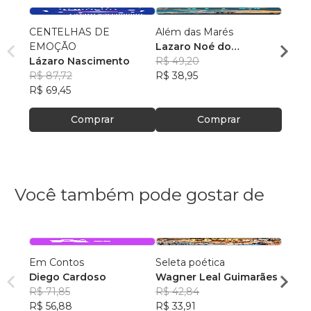
CENTELHAS DE
Além das Marés
Amara
EMOÇÃO
Lazaro Noé do
Laza
Lázaro Nascimento
Nascimento
R$ 49,20
R$ 49
R$ 87,72
R$ 38,95
R$ 39
R$ 69,45
Comprar
Comprar
Você também pode gostar de
Em Contos
Seleta poética
O que
Diego Cardoso
Wagner Leal Guimarães
enten
R$ 71,85
R$ 42,84
ainda 
Carla
R$ 56,88
R$ 33,91
R$ 57