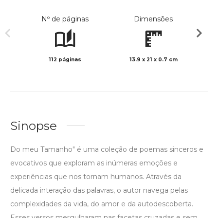
Nº de páginas
Dimensões
112 páginas
13.9 x 21 x 0.7 cm
Preto 
Sinopse
Do meu Tamanho" é uma coleção de poemas sinceros e
evocativos que exploram as inúmeras emoções e
experiências que nos tornam humanos. Através da
delicada interação das palavras, o autor navega pelas
complexidades da vida, do amor e da autodescoberta.
Esses versos mergulharam nas facetas cruzadas e sem