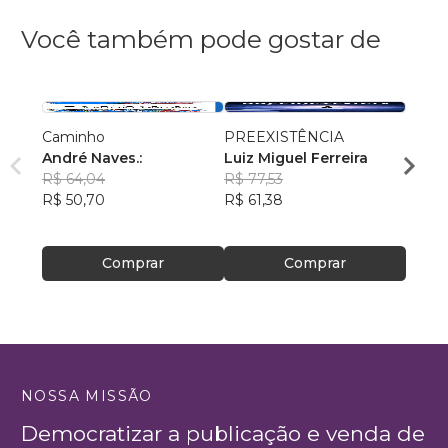
Você também pode gostar de
Caminho
PREEXISTÊNCIA
A Vid
André Naves.:
Luiz Miguel Ferreira
Edso
R$ 64,04
R$ 77,53
R$ 46
R$ 50,70
R$ 61,38
R$ 36
Comprar
Comprar
NOSSA MISSÃO
Democratizar a publicação e venda de