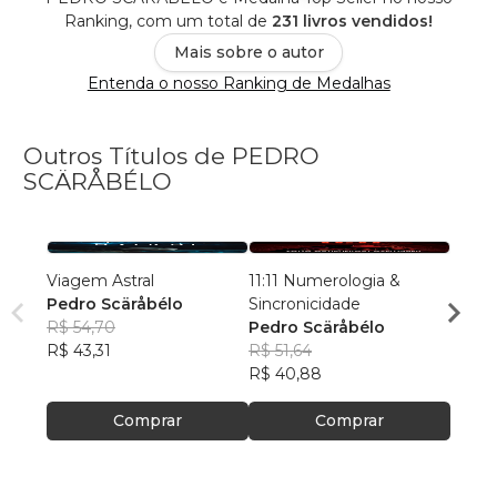
Ranking, com um total de
231 livros vendidos!
Mais sobre o autor
Entenda o nosso Ranking de Medalhas
Outros Títulos de PEDRO
SCÄRÅBÉLO
Viagem Astral
11:11 Numerologia &
Despe
Pedro Scäråbélo
Sincronicidade
Pedro
R$ 54,70
Pedro Scäråbélo
R$ 50
R$ 43,31
R$ 51,64
R$ 40
R$ 40,88
Comprar
Comprar