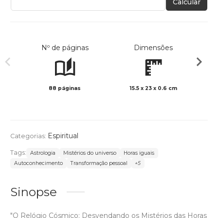
Calcular
Nº de páginas
Dimensões
88 páginas
15.5 x 23 x 0.6 cm
Preto 
Espiritual
Categorias:
Tags:
Astrologia
Mistérios do universo
Horas iguais
Autoconhecimento
Transformação pessoal
+5
Sinopse
"O Relógio Cósmico: Desvendando os Mistérios das Horas