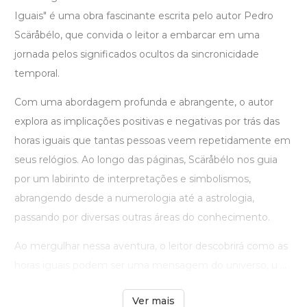
Iguais" é uma obra fascinante escrita pelo autor Pedro
Scäråbélo, que convida o leitor a embarcar em uma
jornada pelos significados ocultos da sincronicidade
temporal.
Com uma abordagem profunda e abrangente, o autor
explora as implicações positivas e negativas por trás das
horas iguais que tantas pessoas veem repetidamente em
seus relógios. Ao longo das páginas, Scäråbélo nos guia
por um labirinto de interpretações e simbolismos,
abrangendo desde a numerologia até a astrologia,
passando por diversas outras áreas do conhecimento.
Ao mergulhar nessa aventura, o leitor descobrirá como as
horas iguais podem ser uma mensagem do universo, u ...
Ver mais