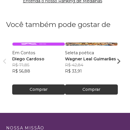
Entenda o nosso Ranking de Medalhas
Você também pode gostar de
Em Contos
Seleta poética
O que
Diego Cardoso
Wagner Leal Guimarães
enten
R$ 71,85
R$ 42,84
ainda 
Carla
R$ 56,88
R$ 33,91
R$ 57
R$ 45
Comprar
Comprar
NOSSA MISSÃO