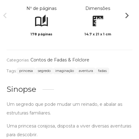
Nº de páginas
Dimensões
178 páginas
14.7 x 21 x 1 cm
Preto 
Contos de Fadas & Folclore
Categorias:
Tags:
princesa
segredo
imaginação
aventura
fadas
Sinopse
Um segredo que pode mudar um reinado, e abalar as
estruturas familiares.
Uma princesa corajosa, disposta a viver diversas aventuras
para descobrir.