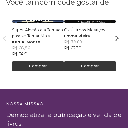
Você também pode gostar de
Super-Aldeão e a Jornada
Os Últimos Mestiços
Liga d
para se Tornar Mais
Emma Vieira
Parqu
Interessante!
Ken A. Moore
R$ 78,69
Rumo
Danie
R$ 68,86
R$ 62,30
R$ 16
R$ 54,51
R$ 13
Comprar
Comprar
NOSSA MISSÃO
Democratizar a publicação e venda de
livros.