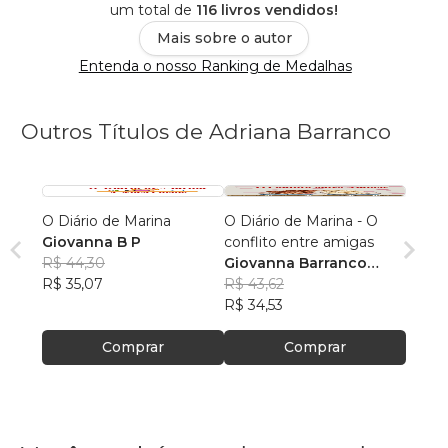
um total de
116 livros vendidos!
Mais sobre o autor
Entenda o nosso Ranking de Medalhas
Outros Títulos de Adriana Barranco
O Diário de Marina
O Diário de Marina - O
Giovanna B P
conflito entre amigas
R$ 44,30
Giovanna Barranco
R$ 35,07
Pasculli
R$ 43,62
R$ 34,53
Comprar
Comprar