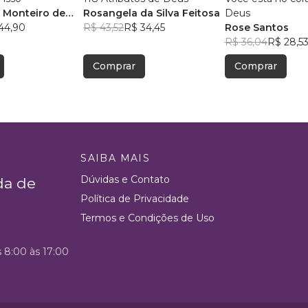
 Monteiro de
Rosangela da Silva Feitosa
Deus
44,90
R$ 43,52
R$ 34,45
Rose Santos
R$ 36,04
R$ 28,5
Comprar
Comprar
SAIBA MAIS
Dúvidas e Contato
da de
Política de Privacidade
Termos e Condições de Uso
s 8:00 às 17:00