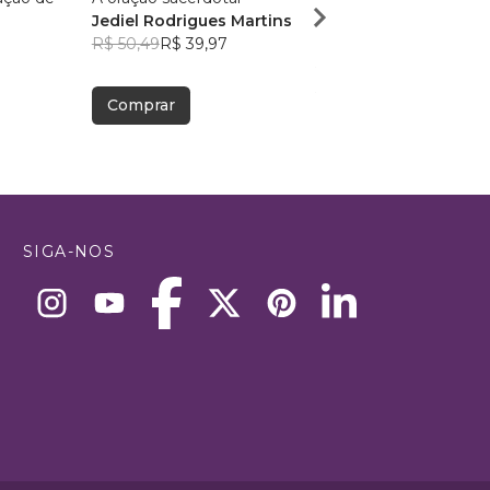
Jediel Rodrigues Martins
Mulheres
R$ 50,49
R$ 39,97
Francilice Rodrigues
3
R$ 56,48
R$ 44,71
Comprar
Comprar
SIGA-NOS