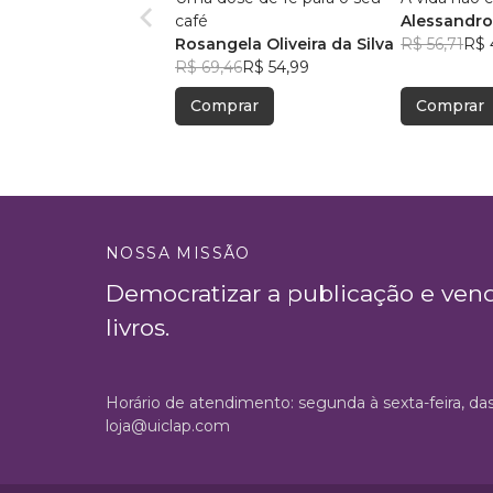
café
Alessandro
Rosangela Oliveira da Silva
Menezes
R$ 56,71
R$ 
R$ 69,46
R$ 54,99
Comprar
Comprar
NOSSA MISSÃO
Democratizar a publicação e ven
livros.
Horário de atendimento: segunda à sexta-feira, da
loja@uiclap.com