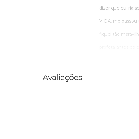
dizer que eu iria 
VIDA, me passou t
fiquei tão maravil
profeta antes do ev
Avaliações