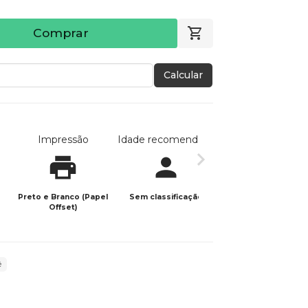
Comprar
Calcular
Impressão
Idade recomendada
Data de publicaç
Preto e Branco (Papel
Sem classificação
16/09/2021
Offset)
é