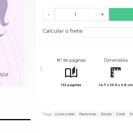
-
+
Calcular o frete
Nº de páginas
Dimensões
132 páginas
14.7 x 20.9 x 0.8 cm
Tags:
Livros cristão
Devocional
Estudo
Cristã
F