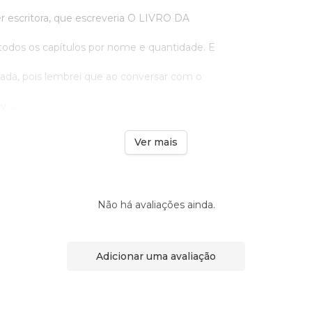
ser escritora, que escreveria O LIVRO DA
odos os capítulos por nome e quantidade. E
hada, pois lembrei que ao conversar com o
 ...
Ver mais
Não há avaliações ainda.
Adicionar uma avaliação