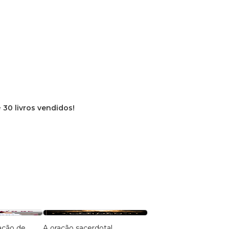
e
30 livros vendidos!
ação de
A oração sacerdotal
Devocional de Salmos 