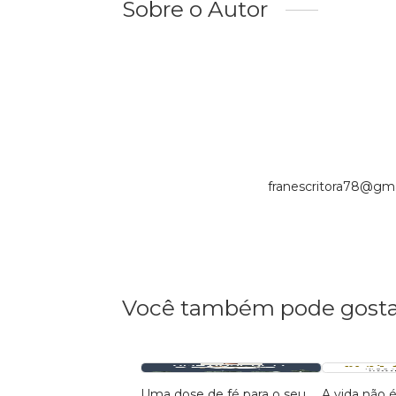
Sobre o Autor
franescritora78@gm
Você também pode gosta
Uma dose de fé para o seu
A vida não é