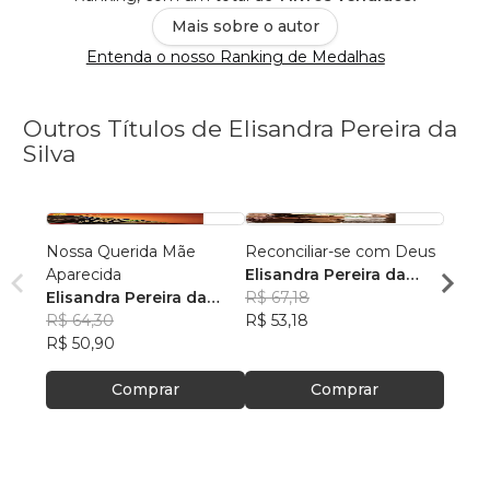
Mais sobre o autor
Entenda o nosso Ranking de Medalhas
Outros Títulos de Elisandra Pereira da
Silva
Nossa Querida Mãe
Reconciliar-se com Deus
Viaje
Aparecida
Elisandra Pereira da
Elisa
Elisandra Pereira da
Silva
R$ 67,18
Silva
R$ 64
Silva
R$ 64,30
R$ 53,18
R$ 50
R$ 50,90
Comprar
Comprar