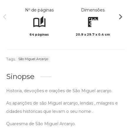
Nº de páginas
Dimensões
64 páginas
20.9 x 29.7 x 0.4 cm
Col
Tags:
São Miguel Arcanjo
Sinopse
Historia, devoções e orações de São Miguel arcanjo.
As aparições de são Miguel arcanjo, lendas , milagres e
cidades históricas que levam o seu nome .
Quaresma de São Miguel Arcanjo.