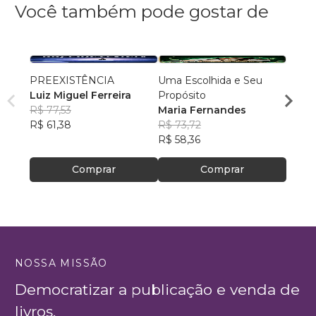
Você também pode gostar de
PREEXISTÊNCIA
Uma Escolhida e Seu
MILA
Luiz Miguel Ferreira
Propósito
DOR
R$ 77,53
Maria Fernandes
NADM
R$ 61,38
R$ 73,72
R$ 50
R$ 58,36
R$ 39
Comprar
Comprar
NOSSA MISSÃO
Democratizar a publicação e venda de
livros.