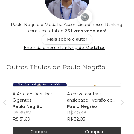
Paulo Negrão é Medalha Ascensão no nosso Ranking,
com um total de
26 livros vendidos!
Mais sobre o autor
Entenda o nosso Ranking de Medalhas
Outros Títulos de Paulo Negrão
A Arte de Derrubar
A chave contra a
Gigantes
ansiedade - versão de
Paulo Negrão
bolso
Paulo Negrão
R$ 39,92
R$ 40,48
R$ 31,60
R$ 32,05
Comprar
Comprar