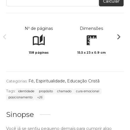
Calcular
Nº de páginas
Dimensões
158 páginas
15.5 x 23 x 0.9 cm
Preto 
Fé
,
Espiritualidade
,
Educação Cristã
Categorias:
Tags:
identidade
propósito
chamado
cura emocional
posicionamento
+26
Sinopse
Você já se sentiu pequeno demais para cumprir algo