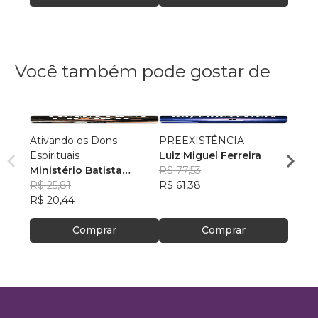
Você também pode gostar de
Ativando os Dons
PREEXISTÊNCIA
Antig
Espirituais
Luiz Miguel Ferreira
Volum
Ministério Batista
R$ 77,53
Minis
Ebenézer
R$ 25,81
R$ 61,38
Eben
R$ 33
R$ 20,44
R$ 26
Comprar
Comprar