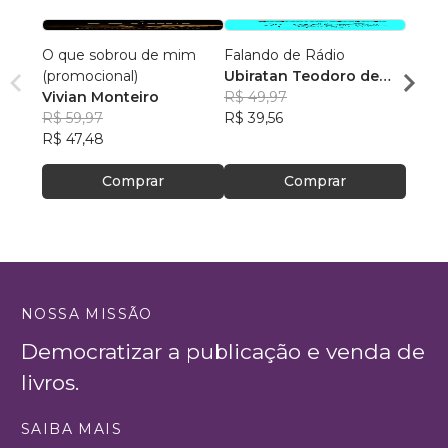
O que sobrou de mim
Falando de Rádio
Saúde
(promocional)
Ubiratan Teodoro de
Há T
Vivian Monteiro
Souza
R$ 49,97
Leon
R$ 59,97
R$ 39,56
R$ 11
R$ 47,48
R$ 94
Comprar
Comprar
NOSSA MISSÃO
Democratizar a publicação e venda de
livros.
SAIBA MAIS