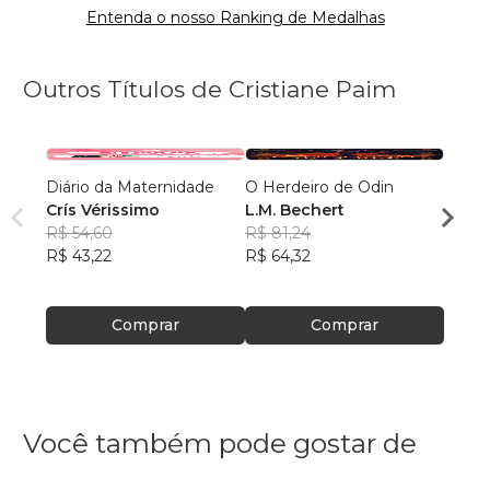
Entenda o nosso Ranking de Medalhas
Outros Títulos de Cristiane Paim
Diário da Maternidade
O Herdeiro de Odin
Black 
Crís Vérissimo
L.M. Bechert
Sleipn
R$ 54,60
R$ 81,24
M.G.
R$ 43,22
R$ 64,32
R$ 67
R$ 53
Comprar
Comprar
Você também pode gostar de