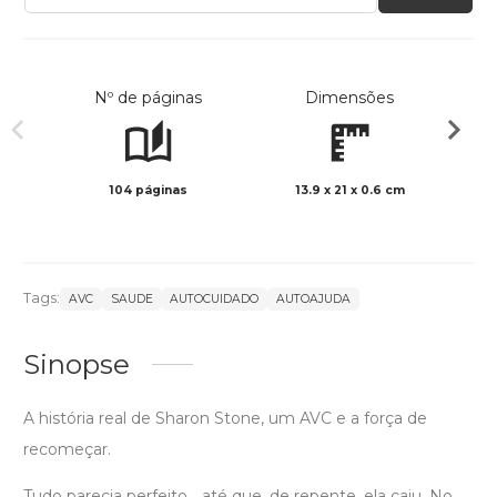
Nº de páginas
Dimensões
104 páginas
13.9 x 21 x 0.6 cm
Preto 
Tags:
AVC
SAUDE
AUTOCUIDADO
AUTOAJUDA
Sinopse
A história real de Sharon Stone, um AVC e a força de
recomeçar.
Tudo parecia perfeito... até que, de repente, ela caiu. No