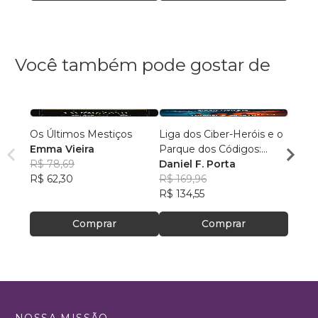
Você também pode gostar de
Os Últimos Mestiços
Liga dos Ciber-Heróis e o
Agulh
Emma Vieira
Parque dos Códigos:
Escri
R$ 78,69
Rumo ao Desconhecido
Daniel F. Porta
R$ 79
R$ 62,30
R$ 169,96
R$ 63
R$ 134,55
Comprar
Comprar