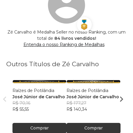
Zé Carvalho é Medalha Seller no nosso Ranking, com um
total de
84 livros vendidos!
Entenda o nosso Ranking de Medalhas
Outros Títulos de Zé Carvalho
Raízes de Potilândia
Raízes de Potilândia
Que M
José Júnior de Carvalho
José Júnior de Carvalho
Júnio
R$ 70,16
R$ 177,27
R$ 48
R$ 55,55
R$ 140,34
R$ 38
Comprar
Comprar