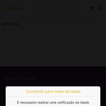
VOLTAR
NOSSA MISSÃO
Democratizar a publicação e venda de
Conteúdo para maior de idade
livros.
É necessario realizar uma verificação de idade
SAIBA MAIS