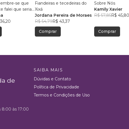
, lembre-se que
Fiandeiras e tecedeiras do
Sobre Nós
 falei que seria
Xixá
Kamily Xavier
na
Jordana Pereira de Moraes
R$ 57,85
R$ 45,8
36,20
R$ 54,79
R$ 43,37
Comprar
Comprar
SAIBA MAIS
Dúvidas e Contato
da de
Política de Privacidade
Termos e Condições de Uso
s 8:00 às 17:00