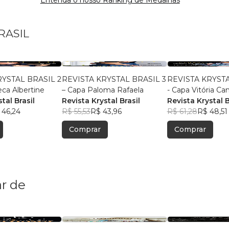
Entenda o nosso Ranking de Medalhas
RASIL
RYSTAL BRASIL 2
REVISTA KRYSTAL BRASIL 3
REVISTA KRYSTA
ca Albertine
– Capa Paloma Rafaela
- Capa Vitória C
tal Brasil
Revista Krystal Brasil
Revista Krystal B
 46,24
R$ 55,53
R$ 43,96
R$ 61,28
R$ 48,51
Comprar
Comprar
r de