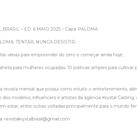
 BRASIL – ED. 6 MAIO 2025 – Capa: PALOMA
ALOMA: TENTAR, NUNCA DESISTIR;
tra: ideias para empreender do zero e começar ainda hoje;
ness para mulheres ocupadas: 10 práticas simples para cultivar
ma revista mensal que possui como intuito o entretenimento, al
io dos modelos, influencers e artistas da agência Krystal Casting,
em-estar, entre outras voltadas principalmente para o mundo fe
: revistakrystalbrasil@gmail.com