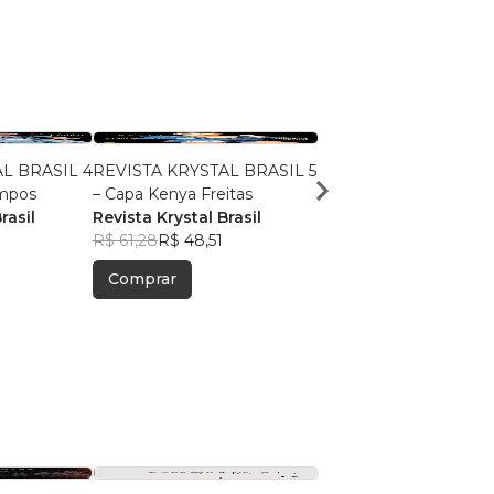
L BRASIL 4
REVISTA KRYSTAL BRASIL 5
REVISTA KRYSTAL BR
ampos
– Capa Kenya Freitas
JANEIRO 2023 – Capa
rasil
Revista Krystal Brasil
Paloma John
Revista Krystal Brasil
,
R$ 61,28
R$ 48,51
R$ 55,53
R$ 43,96
Comprar
Comprar