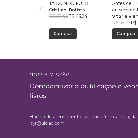
TÁ CAINDO FULÔ
Antes de ir
Cristiani Batista
eu sempre te
R$ 58,40
R$ 46,24
amor
Vitoria Via
R$ 45,73
R$ 
Comprar
Comprar
NOSSA MISSÃO
Democratizar a publicação e ven
livros.
Horário de atendimento: segunda à sexta-feira, da
loja@uiclap.com