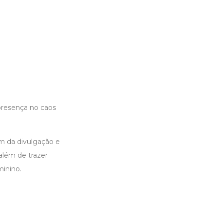
 presença no caos
ém da divulgação e
 além de trazer
minino.