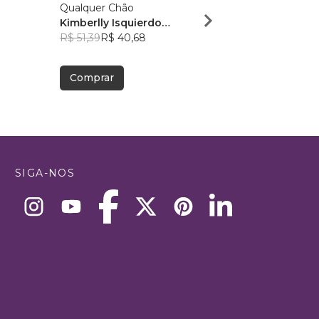
Qualquer Chão
Escuta
Kimberlly Isquierdo
Luís Silva
0
Bongalhardo
R$ 51,39
R$ 40,68
R$ 58,74
R$ 46,51
Comprar
Comprar
SIGA-NOS