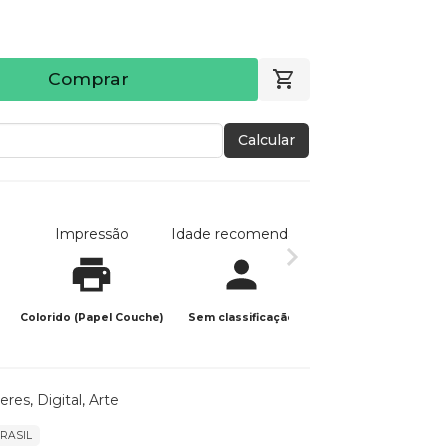
Comprar
Calcular
Impressão
Idade recomendada
Data de publicaç
Colorido (Papel Couche)
Sem classificação
03/06/2025
heres
,
Digital
,
Arte
BRASIL