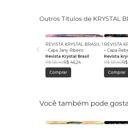
Outros Títulos de KRYSTAL B
REVISTA KRYSTAL BRASIL 1
REVISTA K
- Capa Jany Ribeiro
– Capa Rebe
Revista Krystal Brasil
Revista krys
R$ 58,40
R$ 46,24
R$ 58,40
R$
Comprar
Comprar
Você também pode gosta