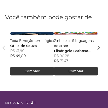
Você também pode gostar de
Toda Emoção tem Lógica
Zinho e as 5 linguagens
Suas 
Otilia de Souza
do amor
Matil
R$ 61,90
Elisângela Barbosa
R$ 48
R$ 49,00
Ramos de Araújo
R$ 90,28
R$ 38
R$ 71,47
Comprar
Comprar
NOSSA MISSÃO