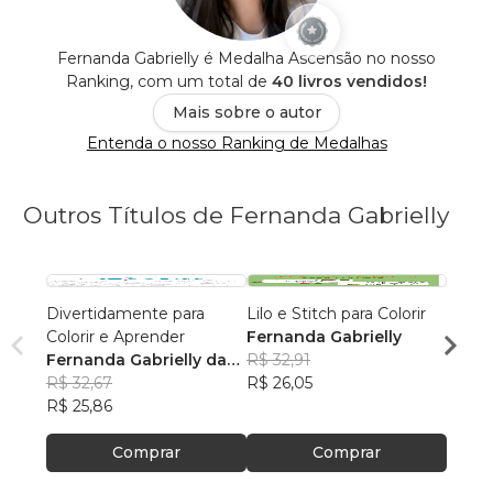
Fernanda Gabrielly é Medalha Ascensão no nosso
Ranking, com um total de
40 livros vendidos!
Mais sobre o autor
Entenda o nosso Ranking de Medalhas
Outros Títulos de Fernanda Gabrielly
Divertidamente para
Lilo e Stitch para Colorir
Frien
Colorir e Aprender
Fernanda Gabrielly
Ferna
Fernanda Gabrielly da
R$ 32,91
R$ 32
Silva
R$ 32,67
R$ 26,05
R$ 25
R$ 25,86
Comprar
Comprar