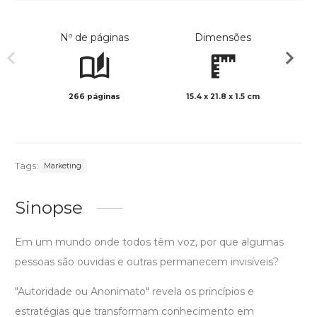
Nº de páginas
Dimensões
266 páginas
15.4 x 21.8 x 1.5 cm
Preto 
Tags:
Marketing
Sinopse
Em um mundo onde todos têm voz, por que algumas
pessoas são ouvidas e outras permanecem invisíveis?
"Autoridade ou Anonimato" revela os princípios e
estratégias que transformam conhecimento em