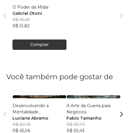
O Poder da Mídia
Gabriel Otoni
R$ 65,45
R$ 51,82
Comprar
Você também pode gostar de
Desenvolvendo a
A Arte da Guerra para
O Jog
Mentalidade
Negócios
Rube
Empreendedora
Luciane Abramo
Fabio Tamanho
Macha
R$ 12
R$ 82,18
R$ 63,70
R$ 99
R$ 65,06
R$ 50,43