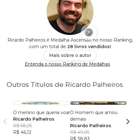
Ricardo Palheiros é Medalha Ascensão no nosso Ranking,
com um total de
28 livros vendidos!
Mais sobre o autor
Entenda o nosso Ranking de Medalhas
Outros Títulos de Ricardo Palheiros
O menino que queria voar
O Homem que amou
Luana 
Ricardo Palheiros
demais
Ricar
R$ 58,26
Ricardo Palheiros
R$ 36
R$ 46,12
R$ 49,05
R$ 28
R$ 38,83