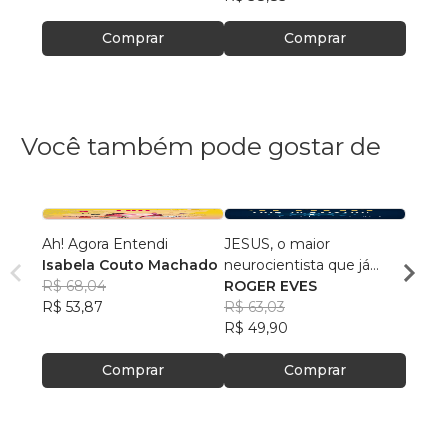
Comprar
Comprar
Você também pode gostar de
Ah! Agora Entendi
JESUS, o maior
Dor, F
Isabela Couto Machado
neurocientista que já
Cleit
R$ 68,04
existiu!
ROGER EVES
R$ 54
R$ 53,87
R$ 63,03
R$ 42
R$ 49,90
Comprar
Comprar