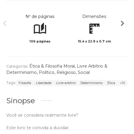
Nº de páginas
Dimensões
106 páginas
15.4 x 22.9 x 0.7 cm
Preto 
Ética & Filosofia Moral
,
Livre Arbítrio &
Categorias:
Determinismo
,
Político
,
Religioso
,
Social
Tags:
Filosofia
Liberdade
Livre-arbítrio
Determinismo
Ética
+10
Sinopse
Você se considera realmente livre?
Este livro te convida a duvidar.