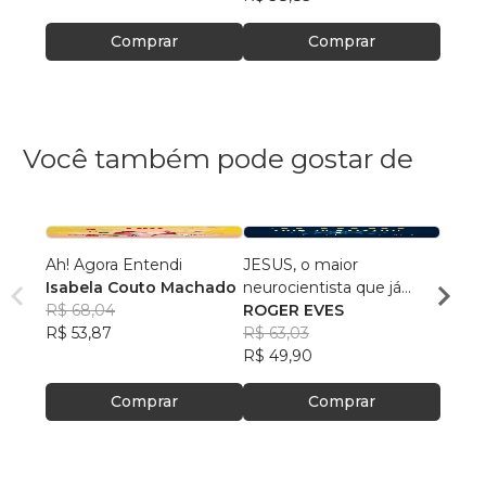
Comprar
Comprar
Você também pode gostar de
Ah! Agora Entendi
JESUS, o maior
Dor, F
Isabela Couto Machado
neurocientista que já
Cleit
R$ 68,04
existiu!
ROGER EVES
R$ 54
R$ 53,87
R$ 63,03
R$ 42
R$ 49,90
Comprar
Comprar