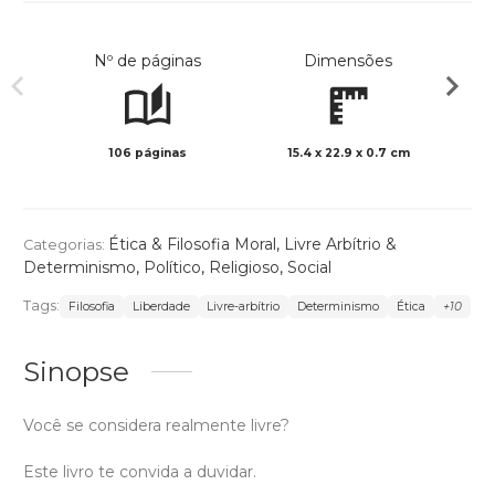
Nº de páginas
Dimensões
106 páginas
15.4 x 22.9 x 0.7 cm
Preto 
Ética & Filosofia Moral
,
Livre Arbítrio &
Categorias:
Determinismo
,
Político
,
Religioso
,
Social
Tags:
Filosofia
Liberdade
Livre-arbítrio
Determinismo
Ética
+10
Sinopse
Você se considera realmente livre?
Este livro te convida a duvidar.