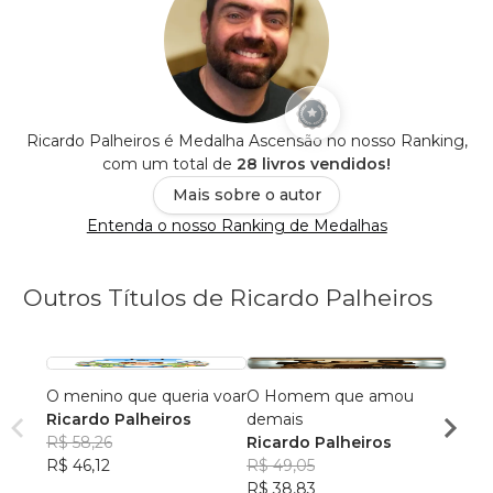
Ricardo Palheiros é Medalha Ascensão no nosso Ranking,
com um total de
28 livros vendidos!
Mais sobre o autor
Entenda o nosso Ranking de Medalhas
Outros Títulos de Ricardo Palheiros
O menino que queria voar
O Homem que amou
Luana 
Ricardo Palheiros
demais
Ricar
R$ 58,26
Ricardo Palheiros
R$ 36
R$ 46,12
R$ 49,05
R$ 28
R$ 38,83