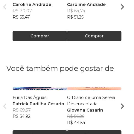
Caroline Andrade
Caroline Andrade
Carol
R$ 70,07
R$ 64,74
R$ 66
R$ 55,47
R$ 51,25
R$ 52
Comprar
Comprar
Você também pode gostar de
Fúria Das Águas
O Diário de uma Sereia
A Amp
Patrick Padilha Cesario
Desencantada
Rafan
R$ 69,37
Giovana Casarin
R$ 59
R$ 54,92
R$ 56,26
R$ 47
R$ 44,54