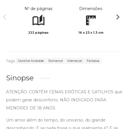
Nº de páginas
Dimensões
222 páginas
16 x 23 x 1.3 cm
Preto 
Tags:
Caroline Andrade
Romance
Interracial
Fantasia
Sinopse
ATENÇÃO: CONTÉM CENAS ERÓTICAS E GATILHOS que
podem gerar desconforto. NÃO INDICADO PARA
MENORES DE 18 ANOS.
Um amor além do tempo, do universo, do grande
desconhecido. E se nada fosse o que realmente é? E se