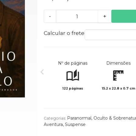
-
+
Calcular o frete
Nº de páginas
Dimensões
122 páginas
15.2 x 22.8 x 0.7 cm
Paranormal, Oculto & Sobrenatur
Categorias:
Aventura
,
Suspense