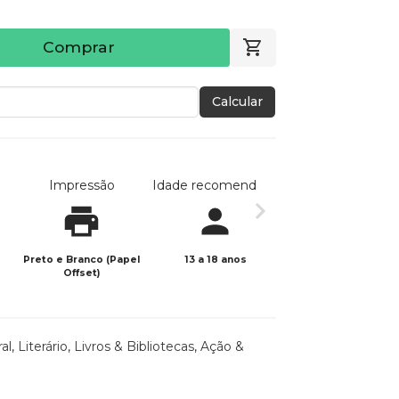
Comprar
Calcular
Impressão
Idade recomendada
Data de publicaç
Preto e Branco (Papel
13 a 18 anos
03/06/2025
Offset)
al
,
Literário
,
Livros & Bibliotecas
,
Ação &