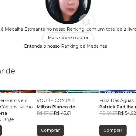
o é Medalha Estreante no nosso Ranking, com um total de
2 liv
Mais sobre o autor
Entenda o nosso Ranking de Medalhas
r de
ber-Heróis e o
VOU TE CONTAR
Fúria Das Águas
 Códigos: Rumo
Milton Blanco de
Patrick Padilha 
ecido
orta
Abrunhosa Trindade Filho
R$ 57,61
R$ 45,61
R$ 69,37
R$ 54,92
 134,55
Comprar
Comprar