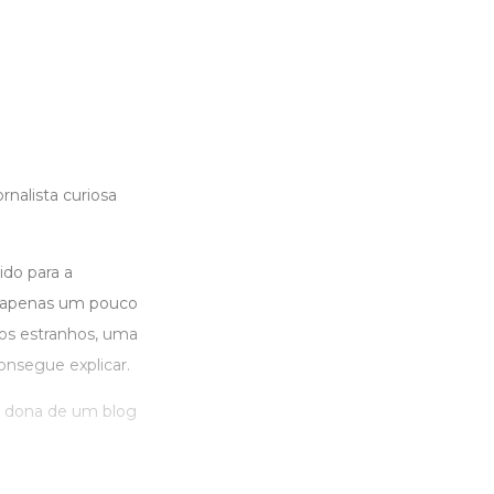
nalista curiosa
ido para a
o apenas um pouco
os estranhos, uma
nsegue explicar.
s, dona de um blog