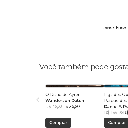
Jésica Freix
Você também pode gosta
O Diário de Ayron
Liga dos Ci
Wanderson Dutch
Parque dos
R$ 46,23
R$ 36,60
ao Desconh
Daniel F. P
R$ 169,96
R$
Comprar
Comprar