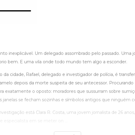
o inexplicável. Um delegado assombrado pelo passado. Uma jor
prio bem. E uma vila onde todo mundo tem algo a esconder.
 da cidade, Rafael, delegado e investigador de polícia, é transfer
aramelo depois da morte suspeita de seu antecessor. Procurand
tra exatamente o oposto: moradores que sussurram sobre sumiç
 janelas se fecham sozinhas e símbolos antigos que ninguém co
nvestigação está Clara R. Costa, uma jovem jornalista de 26 ano
 e especialista em se meter on ...