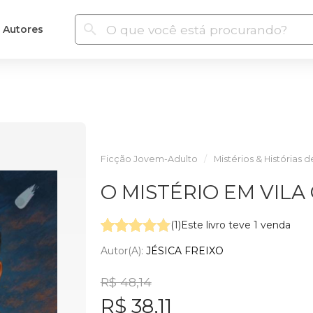
Autores
Ficção Jovem-Adulto
Mistérios & Histórias 
O MISTÉRIO EM VIL
(1)
Este livro teve 1 venda
Autor(a):
JÉSICA FREIXO
R$ 48,14
R$ 38,11