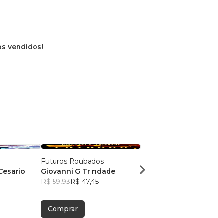
ros vendidos!
Futuros Roubados
Sob o Mesmo Céu
Cesario
Giovanni G Trindade
Joice Cristina Carollo
R$ 59,93
R$ 47,45
R$ 84,90
R$ 67,22
Comprar
Comprar