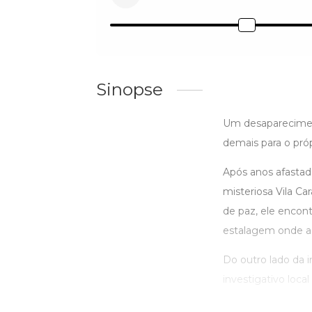
Sinopse
Um desapareciment
demais para o pró
Após anos afastado
misteriosa Vila C
de paz, ele encon
estalagem onde as
Do outro lado da i
investigativo local