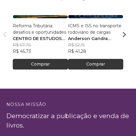
Reforma Tributária:
ICMS e ISS no transporte
Tribu
desafios e oportunidades
rodoviário de cargas
Comerc
CENTRO DE ESTUDOS
Anderson Gandra
Leon
R$ 57,76
FISCAIS - CEFIS
Machado
R$ 52,15
R$ 13
R$ 45,73
R$ 41,28
R$ 10
Comprar
Comprar
NOSSA MISSÃO
Democratizar a publicação e venda de
livros.