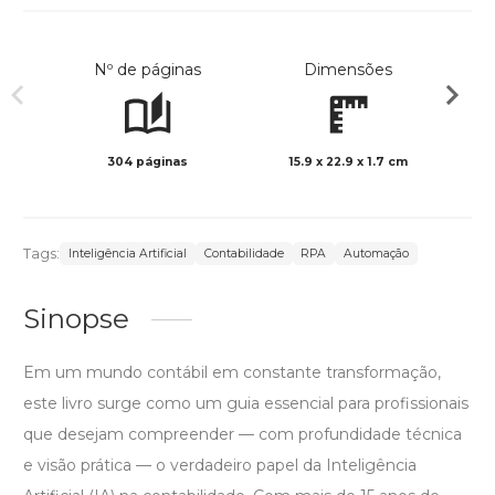
Nº de páginas
Dimensões
304 páginas
15.9 x 22.9 x 1.7 cm
Preto 
Tags:
Inteligência Artificial
Contabilidade
RPA
Automação
Sinopse
Em um mundo contábil em constante transformação,
este livro surge como um guia essencial para profissionais
que desejam compreender — com profundidade técnica
e visão prática — o verdadeiro papel da Inteligência