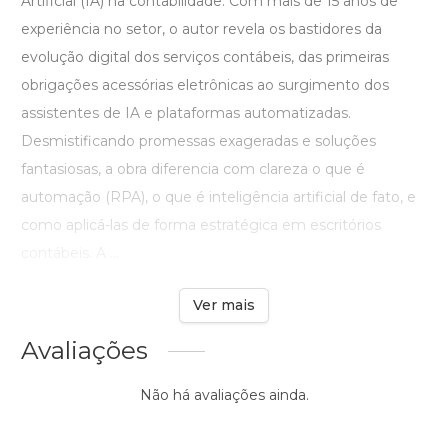
Artificial (IA) na contabilidade. Com mais de 15 anos de
experiência no setor, o autor revela os bastidores da
evolução digital dos serviços contábeis, das primeiras
obrigações acessórias eletrônicas ao surgimento dos
assistentes de IA e plataformas automatizadas.
Desmistificando promessas exageradas e soluções
fantasiosas, a obra diferencia com clareza o que é
automação (RPA), o que é inteligência artificial de fato, e
como aplicá-las de forma estratégica em escritórios
contábeis. A ...
Ver mais
Avaliações
Não há avaliações ainda.