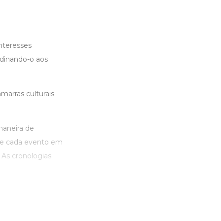
nteresses
ordinando-o aos
marras culturais
maneira de
que cada evento em
 As cronologias