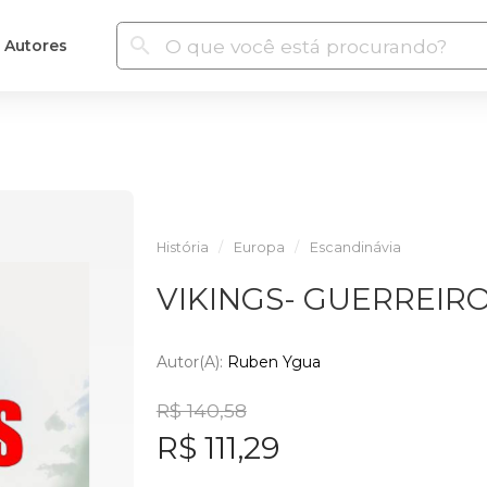
Autores
História
Europa
Escandinávia
VIKINGS- GUERREIR
Autor(a):
Ruben Ygua
R$ 140,58
R$ 111,29