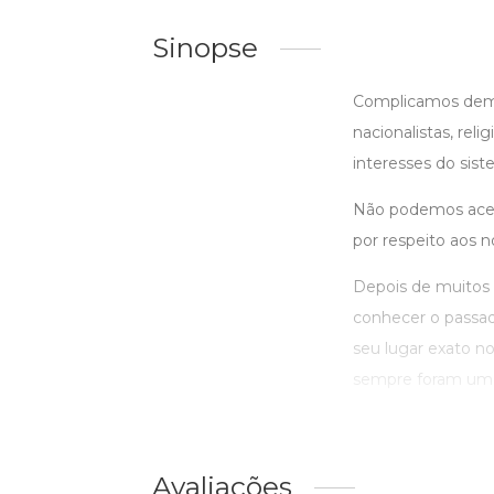
Sinopse
Complicamos demai
nacionalistas, rel
interesses do sis
Não podemos aceit
por respeito aos 
Depois de muitos 
conhecer o passad
seu lugar exato n
sempre foram um 
Avaliações