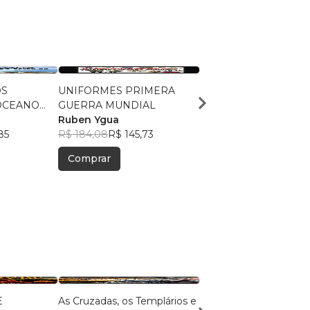
OS
UNIFORMES PRIMERA
LA VERDADERA HIST
OCEANO
GUERRA MUNDIAL
DE TROYA
Ruben Ygua
Ruben Ygua
85
R$ 184,08
R$ 145,73
R$ 151,50
R$ 119,94
Comprar
Comprar
E
As Cruzadas, os Templários e
Etymologiae