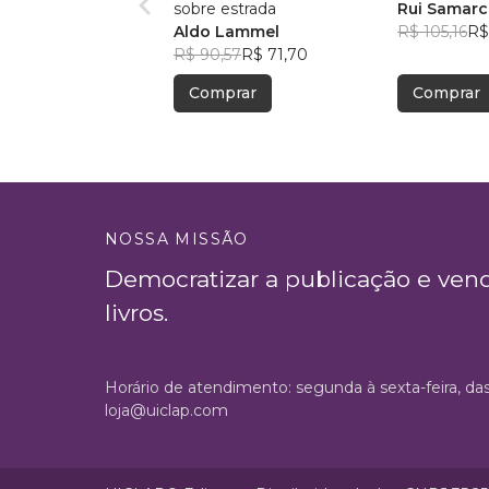
sobre estrada
Rui Samarc
Aldo Lammel
R$ 105,16
R$
R$ 90,57
R$ 71,70
Comprar
Comprar
NOSSA MISSÃO
Democratizar a publicação e ven
livros.
Horário de atendimento: segunda à sexta-feira, da
loja@uiclap.com