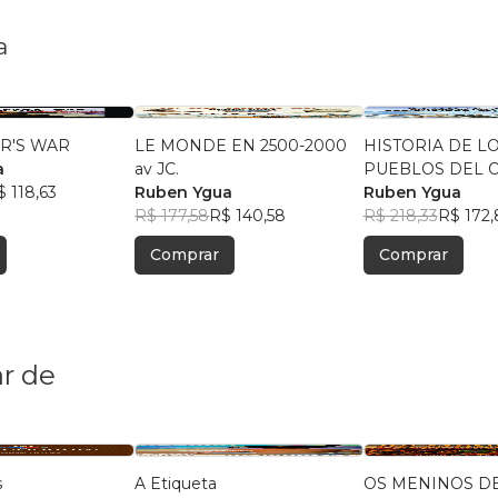
a
R'S WAR
LE MONDE EN 2500-2000
HISTORIA DE L
a
av JC.
PUEBLOS DEL 
$ 118,63
Ruben Ygua
PACÍFICO
Ruben Ygua
R$ 177,58
R$ 140,58
R$ 218,33
R$ 172,
Comprar
Comprar
r de
s
A Etiqueta
OS MENINOS D