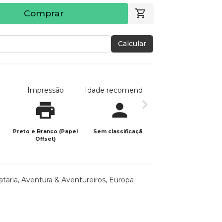
Comprar
Calcular
Impressão
Idade recomendada
Data de publicaç
Preto e Branco (Papel
Sem classificação
03/06/2025
Offset)
ataria
,
Aventura & Aventureiros
,
Europa