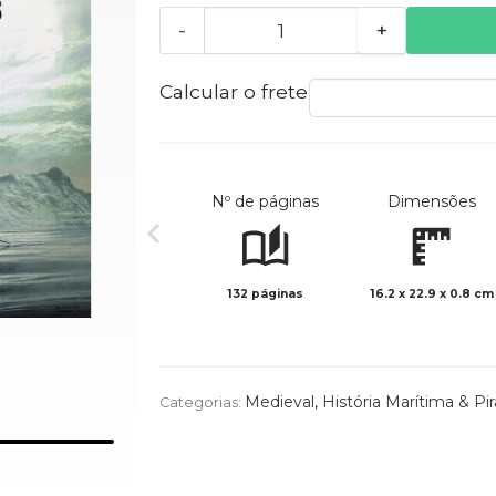
-
+
Calcular o frete
Nº de páginas
Dimensões
132 páginas
16.2 x 22.9 x 0.8 cm
Medieval
,
História Marítima & Pir
Categorias: