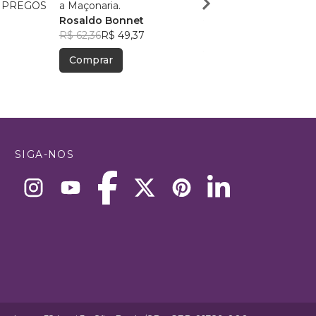
 PREGOS
a Maçonaria.
Ariel Placidino Silva
Rosaldo Bonnet
R$ 202,86
R$ 160,60
R$ 62,36
R$ 49,37
Comprar
Comprar
SIGA-NOS