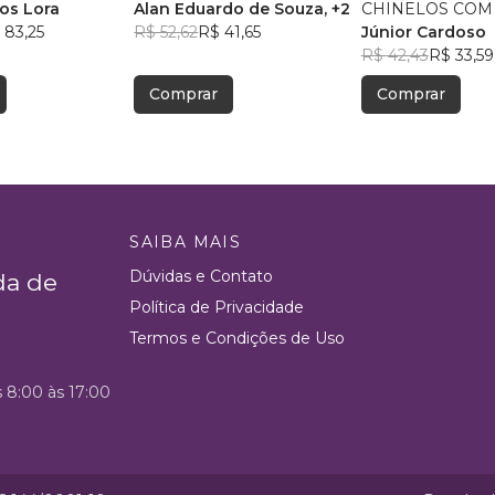
os Lora
Alan Eduardo de Souza
, +2
CHINELOS COM
 83,25
R$ 52,62
R$ 41,65
Júnior Cardoso
R$ 42,43
R$ 33,59
Comprar
Comprar
SAIBA MAIS
Dúvidas e Contato
da de
Política de Privacidade
Termos e Condições de Uso
s 8:00 às 17:00