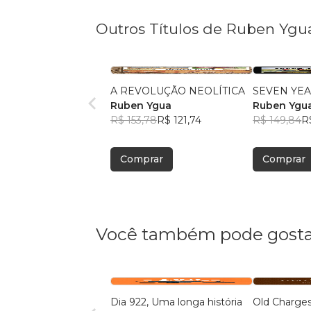
Outros Títulos de Ruben Ygu
A REVOLUÇÃO NEOLÍTICA
SEVEN YEA
Ruben Ygua
Ruben Ygu
R$ 153,78
R$ 121,74
R$ 149,84
R
Comprar
Comprar
Você também pode gosta
Dia 922, Uma longa história
Old Charge