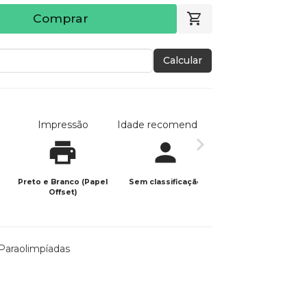
Comprar
Calcular
Impressão
Idade recomendada
Data de publicaç
Preto e Branco (Papel
Sem classificação
03/06/2025
Offset)
Paraolimpíadas