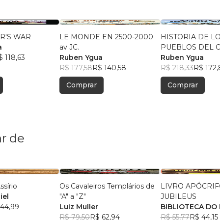
R'S WAR
LE MONDE EN 2500-2000
HISTORIA DE L
a
av JC.
PUEBLOS DEL 
$ 118,63
Ruben Ygua
PACÍFICO
Ruben Ygua
R$ 177,58
R$ 140,58
R$ 218,33
R$ 172,
Comprar
Comprar
r de
ssírio
Os Cavaleiros Templários de
LIVRO APÓCRIF
iel
"A" a "Z"
JUBILEUS
44,99
Luiz Muller
BIBLIOTECA DO
R$ 79,50
R$ 62,94
R$ 55,77
R$ 44,15