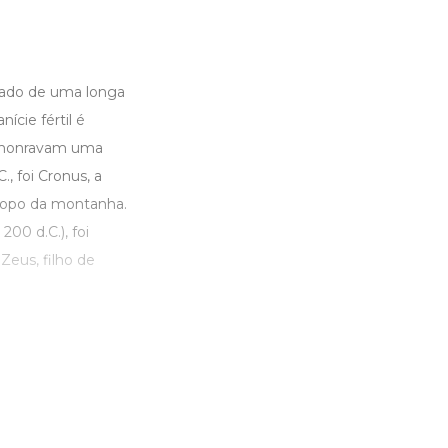
ltado de uma longa
ície fértil é
ue honravam uma
, foi Cronus, a
 topo da montanha.
200 d.C.), foi
eus, filho de