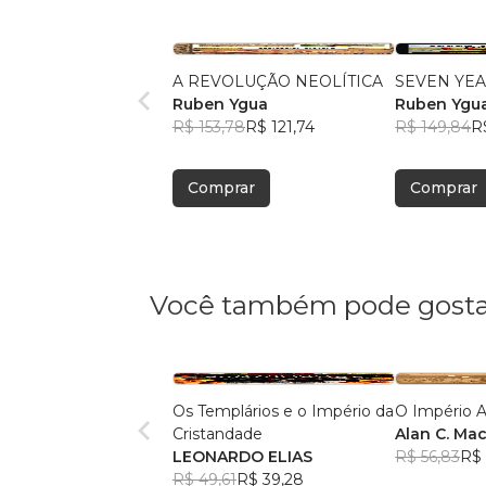
A REVOLUÇÃO NEOLÍTICA
SEVEN YEA
Ruben Ygua
Ruben Ygu
R$ 153,78
R$ 121,74
R$ 149,84
R
Comprar
Comprar
Você também pode gosta
Os Templários e o Império da
O Império A
Cristandade
Alan C. Mac
LEONARDO ELIAS
R$ 56,83
R$ 
R$ 49,61
R$ 39,28