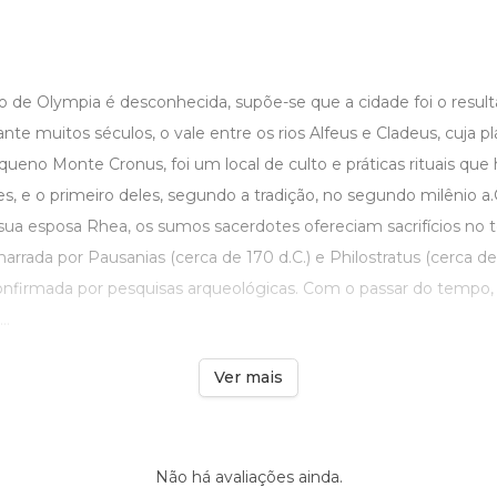
o de Olympia é desconhecida, supõe-se que a cidade foi o resu
nte muitos séculos, o vale entre os rios Alfeus e Cladeus, cuja plan
ueno Monte Cronus, foi um local de culto e práticas rituais q
, e o primeiro deles, segundo a tradição, no segundo milênio a.C.
ua esposa Rhea, os sumos sacerdotes ofereciam sacrifícios no
 narrada por Pausanias (cerca de 170 d.C.) e Philostratus (cerca de 
nfirmada por pesquisas arqueológicas. Com o passar do tempo, Z
..
Ver mais
Não há avaliações ainda.