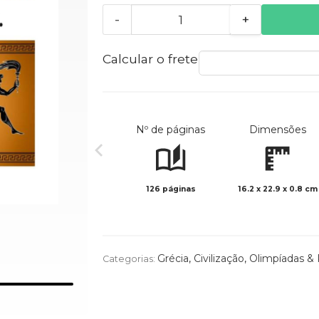
-
+
Calcular o frete
Nº de páginas
Dimensões
126 páginas
16.2 x 22.9 x 0.8 cm
Grécia
,
Civilização
,
Olimpíadas & 
Categorias: