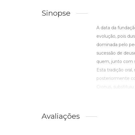
Sinopse
A data da fundaçã
evolução, pois dura
dominada pelo peq
sucessão de deuses
quem, junto com s
Esta tradição oral,
posteriormente co
Cronus, substituiu .
Avaliações