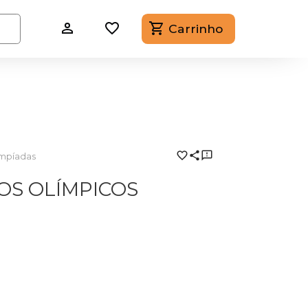
Carrinho
impíadas
OS OLÍMPICOS