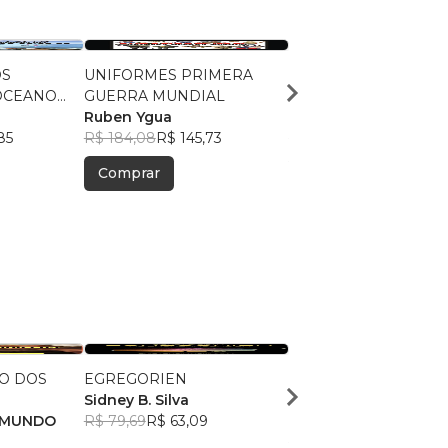
OS
UNIFORMES PRIMERA
LA VERDADERA HIST
OCEANO
GUERRA MUNDIAL
DE TROYA
Ruben Ygua
Ruben Ygua
85
R$ 184,08
R$ 145,73
R$ 151,50
R$ 119,94
Comprar
Comprar
O DOS
EGREGORIEN
TRONCOS, GALHOS &
Sidney B. Silva
RAÍZES
 MUNDO
R$ 79,69
R$ 63,09
EDMILSON ESTEVES 
OLIVEIRA
R$ 80,24
R$ 63,53