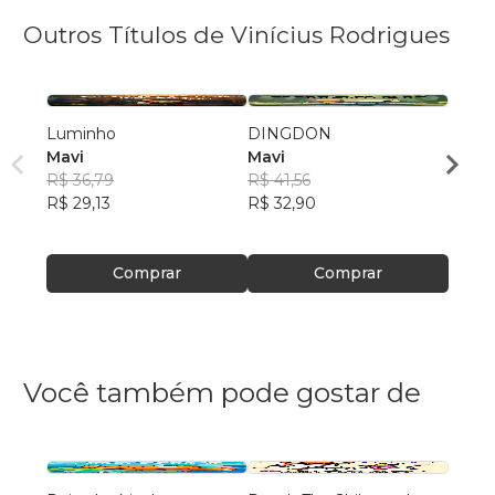
Outros Títulos de Vinícius Rodrigues
Luminho
DINGDON
Franc
Mavi
Mavi
Mavi
R$ 36,79
R$ 41,56
R$ 36
R$ 29,13
R$ 32,90
R$ 29
Comprar
Comprar
Você também pode gostar de