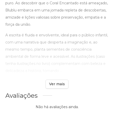
puro. Ao descobrir que o Coral Encantado está ameaçado,
Blublu embarca em uma jornada repleta de descobertas,
amizade e lições valiosas sobre preservação, empatia e a
força da união.
A escrita é fluida e envolvente, ideal para o público infantil,
com uma narrativa que desperta a imaginação e, ao
mesmo tempo, planta sementes de consciência
ambiental de forma leve e acessível. As ilustrações (caso
tenha ilustrações no livro) complementam com beleza e
delicadeza a história, tornando ...
Ver mais
Avaliações
Não há avaliações ainda.