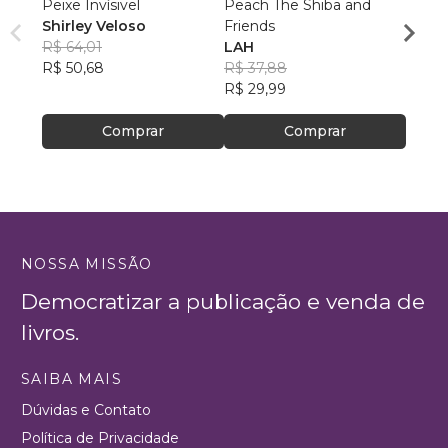
Peixe Invísivel
Peach The Shiba and
Dan e
Shirley Veloso
Friends
Marc
R$ 64,01
LAH
Silva
R$ 62
R$ 50,68
R$ 37,88
R$ 49
R$ 29,99
Comprar
Comprar
NOSSA MISSÃO
Democratizar a publicação e venda de
livros.
SAIBA MAIS
Dúvidas e Contato
Política de Privacidade