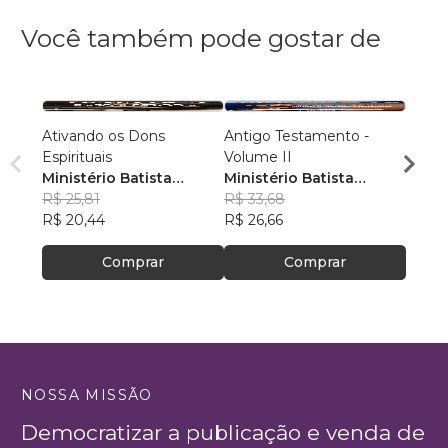
Você também pode gostar de
Ativando os Dons
Antigo Testamento -
Medo
Espirituais
Volume II
Vanes
Ministério Batista
Ministério Batista
R$ 10
Ebenézer
R$ 25,81
Ebenézer
R$ 33,68
R$ 84
R$ 20,44
R$ 26,66
Comprar
Comprar
NOSSA MISSÃO
Democratizar a publicação e venda de