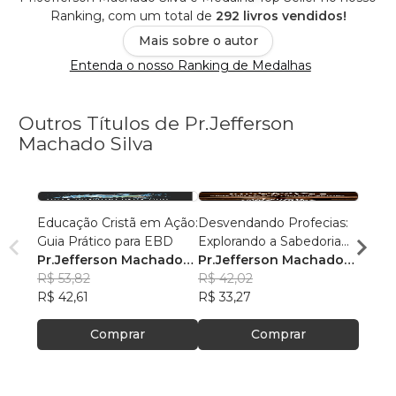
Ranking, com um total de
292 livros vendidos!
Mais sobre o autor
Entenda o nosso Ranking de Medalhas
Outros Títulos de Pr.Jefferson
Machado Silva
Educação Cristã em Ação:
Desvendando Profecias:
Desve
Guia Prático para EBD
Explorando a Sabedoria
Explo
Pr.Jefferson Machado
dos Doze Profetas
Pr.Jefferson Machado
dos D
Pr.Je
Silva
R$ 53,82
Menores - Aluno
Silva
R$ 42,02
Menor
Silva
R$ 53,
R$ 42,61
R$ 33,27
R$ 42
Comprar
Comprar