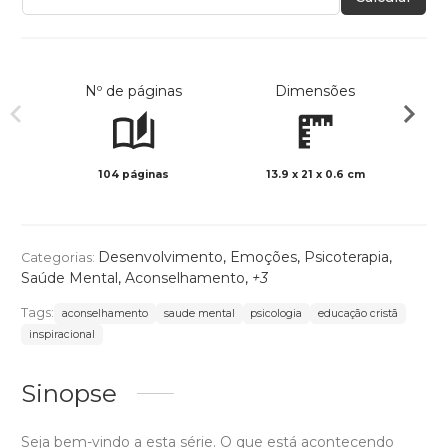
Nº de páginas
Dimensões
104 páginas
13.9 x 21 x 0.6 cm
Preto 
Desenvolvimento
,
Emoções
,
Psicoterapia
,
Categorias:
Saúde Mental
,
Aconselhamento
,
+3
Tags:
aconselhamento
saude mental
psicologia
educação cristã
inspiracional
Sinopse
Seja bem-vindo a esta série. O que está acontecendo