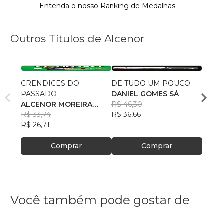
Entenda o nosso Ranking de Medalhas
Outros Títulos de Alcenor
CRENDICES DO
DE TUDO UM POUCO
Rio M
PASSADO
DANIEL GOMES SÁ
Alcen
ALCENOR MOREIRA
R$ 46,30
R$ 50
COSTA
R$ 33,74
R$ 36,66
R$ 40
R$ 26,71
Comprar
Comprar
Você também pode gostar de