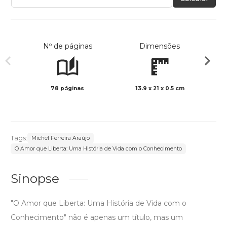
Nº de páginas
Dimensões
78 páginas
13.9 x 21 x 0.5 cm
Preto 
Tags:
Michel Ferreira Araújo
O Amor que Liberta: Uma História de Vida com o Conhecimento
Sinopse
"O Amor que Liberta: Uma História de Vida com o
Conhecimento" não é apenas um título, mas um