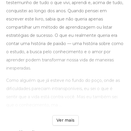
testemunho de tudo o que vivi, aprendi e, acima de tudo,
conquistei ao longo dos anos. Quando pensei em
escrever este livro, sabia que não queria apenas
compartilhar um método de aprendizagem ou listar
estratégias de sucesso. O que eu realmente queria era
contar uma história de paixão — uma história sobre como
o estudo, a busca pelo conhecimento e o amor por
aprender podem transformar nossa vida de maneiras
inesperadas.
Como alguém que já esteve no fundo do poço, onde as
dificuldades pareciam intransponíveis, eu sei o que é
sentir que a vida está contra você. Mas eu também sei
que o conhecimento, ma ...
Ver mais