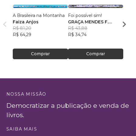
A Brasileira na Montanha
Foi possível sim!
Eu, V
Faiza Anjos
GRAÇA MENDES F.
Ana L
R$ 81,20
BASTOS
R$ 43,88
R$ 49
R$ 64,29
R$ 34,74
R$ 39
Comprar
Comprar
NOSSA MISSÃO
Democratizar a publicação e venda de
livros.
SAIBA MAIS