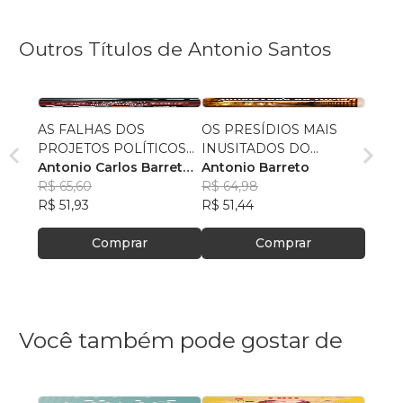
Outros Títulos de Antonio Santos
AS FALHAS DOS
OS PRESÍDIOS MAIS
PROJETOS POLÍTICOS
INUSITADOS DO
DO BRASIL
Antonio Carlos Barreto
MUNDO
Antonio Barreto
dos Santos
R$ 65,60
R$ 64,98
R$ 51,93
R$ 51,44
Comprar
Comprar
Você também pode gostar de