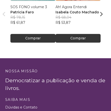
SOS FONO volume 3
Ah! Agora Entendi
Obra 
Patricia Faro
Isabela Couto Machado
Nessa
R$ 78,15
R$ 68,04
Nessa
R$ 61,87
R$ 53,87
R$ 16
R$ 12
Comprar
Comprar
NOSSA MISSÃO
Democratizar a publicação e venda de
livros.
SAIBA MAIS
Dúvidas e Contato