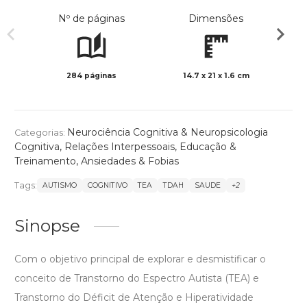
Nº de páginas
Dimensões
284 páginas
14.7 x 21 x 1.6 cm
Preto 
Neurociência Cognitiva & Neuropsicologia
Categorias:
Cognitiva
,
Relações Interpessoais
,
Educação &
Treinamento
,
Ansiedades & Fobias
Tags:
AUTISMO
COGNITIVO
TEA
TDAH
SAUDE
+2
Sinopse
Com o objetivo principal de explorar e desmistificar o
conceito de Transtorno do Espectro Autista (TEA) e
Transtorno do Déficit de Atenção e Hiperatividade