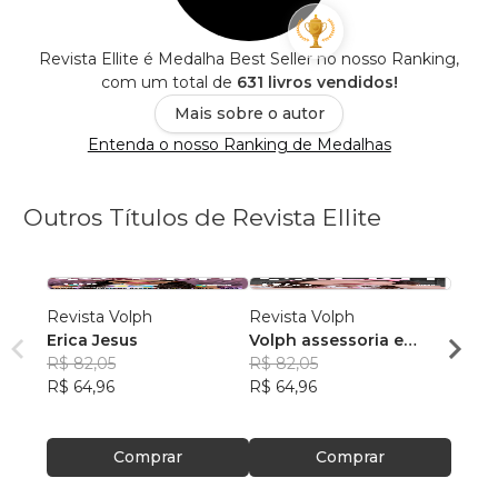
Revista Ellite é Medalha Best Seller no nosso Ranking,
com um total de
631 livros vendidos!
Mais sobre o autor
Entenda o nosso Ranking de Medalhas
Outros Títulos de Revista Ellite
Revista Volph
Revista Volph
Revis
Erica Jesus
Volph assessoria e
Volph
R$ 82,05
marketing
R$ 82,05
mark
R$ 82
R$ 64,96
R$ 64,96
R$ 64
Comprar
Comprar