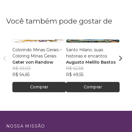
Você também pode gostar de
Colorindo Minas Gerais –
Santo Hilario, suas
Volph
Coloring Minas Gerais
historias e encantos
volph
Geter von Randow
Augusto Melillo Bastos
R$ 10
R$ 69,03
R$ 62,58
R$ 80
R$ 54,65
R$ 49,55
Comprar
Comprar
NOSSA MISSÃO