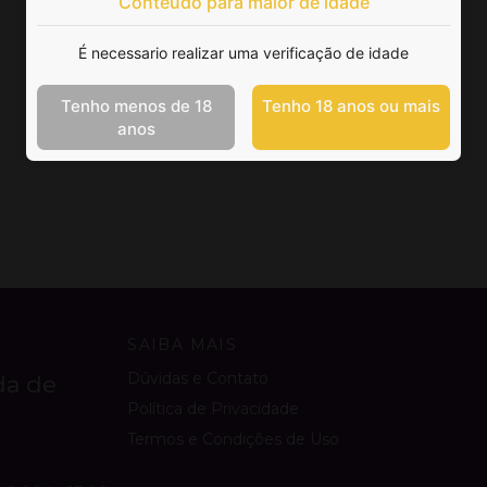
Conteúdo para maior de idade
É necessario realizar uma verificação de idade
Tenho menos de 18
Tenho 18 anos ou mais
anos
SAIBA MAIS
Dúvidas e Contato
da de
Política de Privacidade
Termos e Condições de Uso