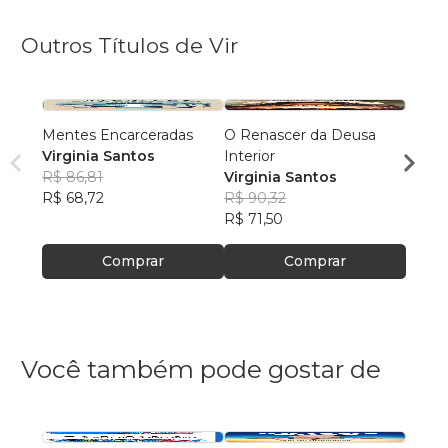
Outros Títulos de Vir
Mentes Encarceradas
O Renascer da Deusa
Mada
Virginia Santos
Interior
Virgi
R$ 86,81
Virginia Santos
R$ 89
R$ 68,72
R$ 90,32
R$ 70
R$ 71,50
Comprar
Comprar
Você também pode gostar de