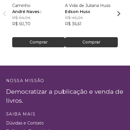
Caminho
A Vida de Juliana Huss
MILA
André Naves.:
Edson Huss
DOR
R$ 64,04
R$ 46,24
NADM
R$ 50,70
R$ 36,61
R$ 50
R$ 39
Comprar
Comprar
NOSSA MISSÃO
Democratizar a publicação e venda de
livros.
SAIBA MAIS
Dúvidas e Contato