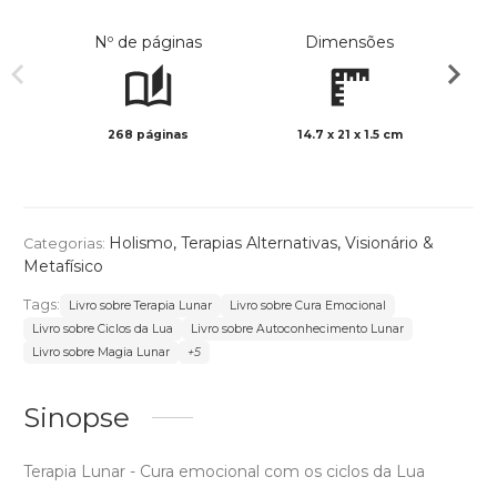
Nº de páginas
Dimensões
268 páginas
14.7 x 21 x 1.5 cm
Preto 
Holismo
,
Terapias Alternativas
,
Visionário &
Categorias:
Metafísico
Tags:
Livro sobre Terapia Lunar
Livro sobre Cura Emocional
Livro sobre Ciclos da Lua
Livro sobre Autoconhecimento Lunar
Livro sobre Magia Lunar
+5
Sinopse
Terapia Lunar - Cura emocional com os ciclos da Lua