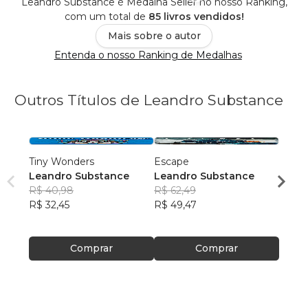
Leandro Substance é Medalha Seller no nosso Ranking,
com um total de
85 livros vendidos!
Mais sobre o autor
Entenda o nosso Ranking de Medalhas
Outros Títulos de Leandro Substance
Tiny Wonders
Escape
Sombr
Leandro Substance
Leandro Substance
Lean
R$ 40,98
R$ 62,49
R$ 78
R$ 32,45
R$ 49,47
R$ 61
Comprar
Comprar