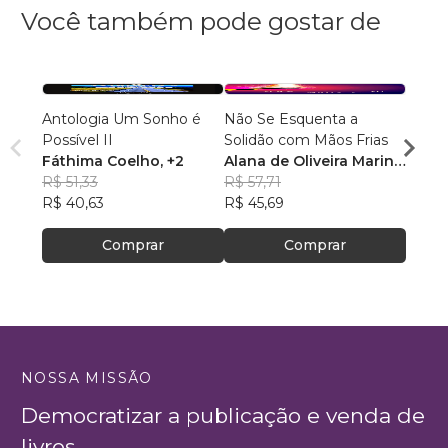
Você também pode gostar de
Antologia Um Sonho é
Não Se Esquenta a
Conta
Possível II
Solidão com Mãos Frias
Alexa
Fáthima Coelho
, +2
Alana de Oliveira Marin
,
R$ 43
R$ 51,33
+2
R$ 57,71
R$ 34
R$ 40,63
R$ 45,69
Comprar
Comprar
NOSSA MISSÃO
Democratizar a publicação e venda de
livros.