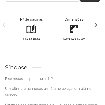
Nº de páginas
Dimensões
344 páginas
15.9 x 23 x 1.9 cm
Preto 
Sinopse
E se restasse apenas um dia?
Um último amanhecer, um último abraço, um último
silêncio.