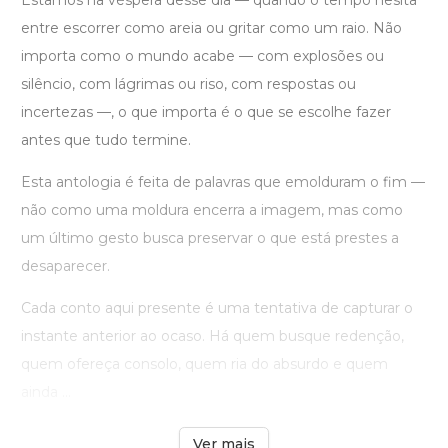
Estamos na véspera desse dia — quando o tempo hesita
entre escorrer como areia ou gritar como um raio. Não
importa como o mundo acabe — com explosões ou
silêncio, com lágrimas ou riso, com respostas ou
incertezas —, o que importa é o que se escolhe fazer
antes que tudo termine.
Esta antologia é feita de palavras que emolduram o fim —
não como uma moldura encerra a imagem, mas como
um último gesto busca preservar o que está prestes a
desaparecer.
Cada conto aqui presente é uma tentativa de capturar o
instante anterior ao ocaso. Há quem busque redenção,
quem ofereça consolo, quem ria do absurdo e quem
ainda ...
Ver mais