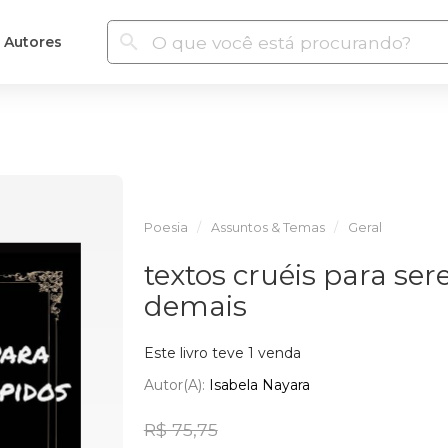
Autores
Poesia
Assuntos & Temas
Geral
textos cruéis para ser
demais
Este livro teve 1 venda
Autor(a):
Isabela Nayara
R$ 75,75