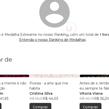
is é Medalha Estreante no nosso Ranking, com um total de
1 liv
Entenda o nosso Ranking de Medalhas
r de
 a mente e não
Poesia - a arte que me
Antes de ir, lemb
ção
habita
eu sempre te fale
im
Cristina Silva
amor
Vitoria Viana
41,93
R$ 55,61
R$ 44,03
R$ 45,73
R$ 36,20
Comprar
Comprar