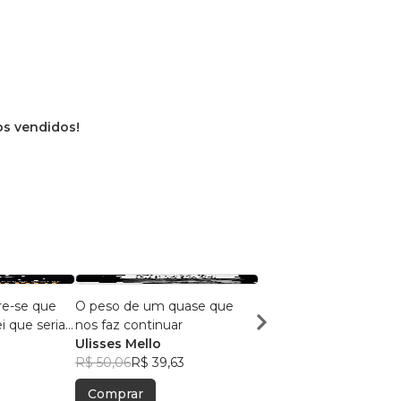
ros vendidos!
re-se que
O peso de um quase que
Reflexos
i que seria
nos faz continuar
IZÂNGELA FEITOSA
Ulisses Mello
R$ 55,89
R$ 44,25
R$ 50,06
R$ 39,63
Comprar
Comprar