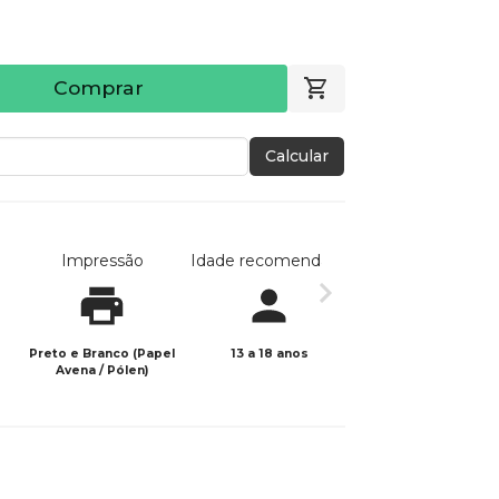
Comprar
Calcular
Impressão
Idade recomendada
Data de publicaç
Preto e Branco (Papel
13 a 18 anos
01/06/2025
Avena / Pólen)