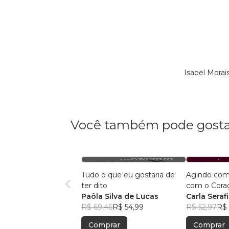
Isabel Mora
Você também pode gosta
Tudo o que eu gostaria de
Agindo com
ter dito
com o Cora
Paôla Silva de Lucas
Carla Seraf
R$ 69,46
R$ 54,99
R$ 52,97
R$ 
Comprar
Comprar