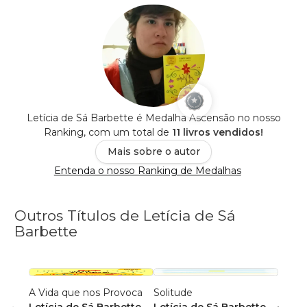
Letícia de Sá Barbette é Medalha Ascensão no nosso
Ranking, com um total de
11 livros vendidos!
Mais sobre o autor
Entenda o nosso Ranking de Medalhas
Outros Títulos de Letícia de Sá
Barbette
A Vida que nos Provoca
Solitude
A Soc
Letícia de Sá Barbette
Letícia de Sá Barbette
de N