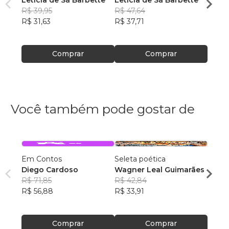
R$ 39,95
R$ 47,64
Letíc
R$ 31,63
R$ 37,71
R$ 51
R$ 40
Comprar
Comprar
Você também pode gostar de
Em Contos
Seleta poética
O que
Diego Cardoso
Wagner Leal Guimarães
enten
R$ 71,85
R$ 42,84
ainda 
Carla
R$ 56,88
R$ 33,91
R$ 57
R$ 45
Comprar
Comprar