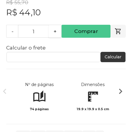
R$ 55,70
R$ 44,10
-
+
Comprar
Calcular o frete
Calcular
Nº de páginas
Dimensões
74 páginas
19.9 x 19.9 x 0.5 cm
Preto 