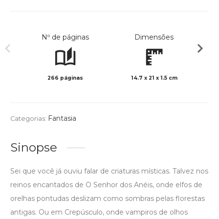
Nº de páginas
Dimensões
266 páginas
14.7 x 21 x 1.5 cm
Preto 
Fantasia
Categorias:
Sinopse
Sei que você já ouviu falar de criaturas místicas. Talvez nos
reinos encantados de O Senhor dos Anéis, onde elfos de
orelhas pontudas deslizam como sombras pelas florestas
antigas. Ou em Crepúsculo, onde vampiros de olhos