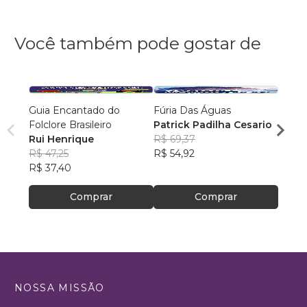
Você também pode gostar de
Guia Encantado do
Fúria Das Águas
Inhu
Folclore Brasileiro
Patrick Padilha Cesario
Henri
Rui Henrique
R$ 69,37
R$ 47
R$ 47,25
R$ 54,92
R$ 37
R$ 37,40
Comprar
Comprar
NOSSA MISSÃO