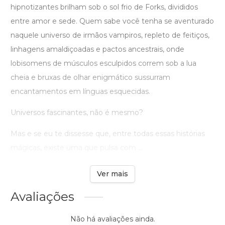
hipnotizantes brilham sob o sol frio de Forks, divididos
entre amor e sede. Quem sabe você tenha se aventurado
naquele universo de irmãos vampiros, repleto de feitiços,
linhagens amaldiçoadas e pactos ancestrais, onde
lobisomens de músculos esculpidos correm sob a lua
cheia e bruxas de olhar enigmático sussurram
encantamentos em línguas esquecidas.
Universos fascinantes, não é mesmo?
Mas e se eu te dissesse que, entre todas essas histórias
mágicas, existe uma que pulsa com ...
Ver mais
Avaliações
Não há avaliações ainda.