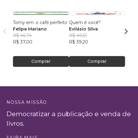
Tomy em: o café perfeito
Quem é você?
É de 
Felipe Mariano
Evilásio Silva
o pep
R$ 46,74
R$ 49,51
Rose
R$ 37,00
R$ 39,20
Ribei
R$ 61
R$ 48
Comprar
Comprar
NOSSA MISSÃO
Democratizar a publicação e venda de
livros.
SAIBA MAIS