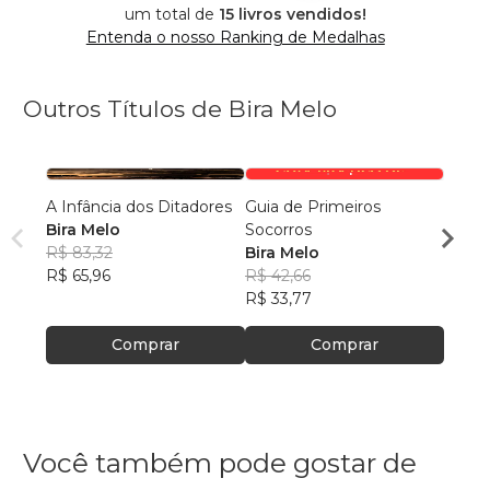
um total de
15 livros vendidos!
Entenda o nosso Ranking de Medalhas
Outros Títulos de Bira Melo
A Infância dos Ditadores
Guia de Primeiros
10 Gên
Bira Melo
Socorros
Bira 
R$ 83,32
Bira Melo
R$ 83
R$ 65,96
R$ 42,66
R$ 65
R$ 33,77
Comprar
Comprar
Você também pode gostar de