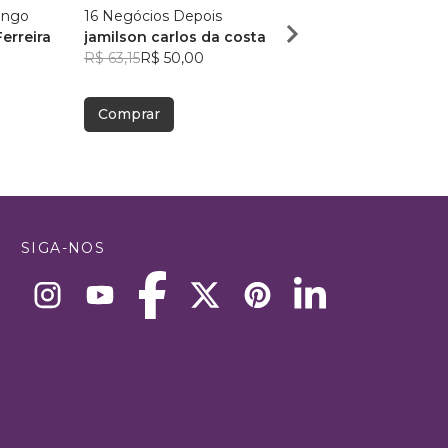
ango
16 Negócios Depois
Um livro sobre Risotto
erreira
jamilson carlos da costa
ALEX GREGORY LEITE
R$ 63,15
R$ 50,00
R$ 132,31
R$ 104,75
Comprar
Comprar
SIGA-NOS