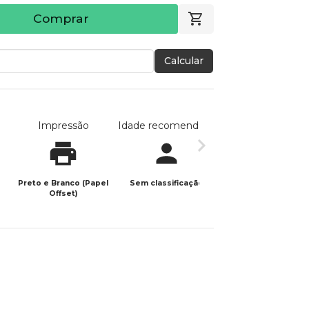
Comprar
Calcular
Impressão
Idade recomendada
Data de publicaç
Preto e Branco (Papel
Sem classificação
31/05/2025
Offset)