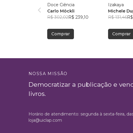
Doce Ciência
Izakaya
Carlo Möckli
Michele D
R$ 302,02
R$ 239,10
R$ 131,46
R$
Comprar
Comprar
NOSSA MISSÃO
Democratizar a publicação e ven
livros.
Horário de atendimento: segunda à sexta-feira, da
loja@uiclap.com