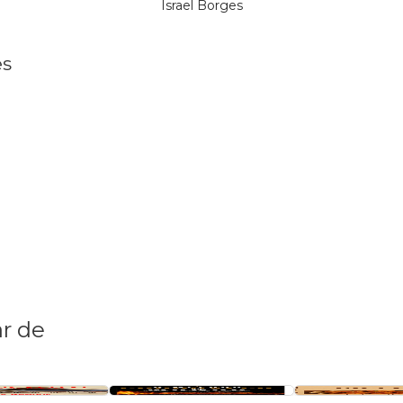
Israel Borges
es
r de