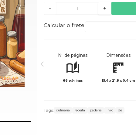
-
+
Calcular o frete
Nº de páginas
Dimensões
66 páginas
15.4 x 21.8 x 0.4 cm
Tags:
culinaria
receita
padaria
livro
de