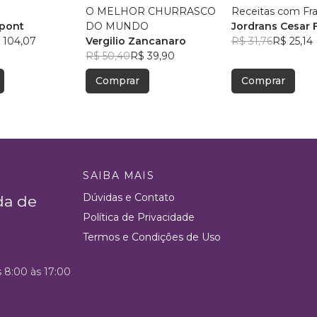
O MELHOR CHURRASCO
Receitas com Fr
upont
DO MUNDO
Jordrans Cesar F
 104,07
Vergilio Zancanaro
R$ 31,76
R$ 25,14
R$ 50,40
R$ 39,90
Comprar
Comprar
SAIBA MAIS
Dúvidas e Contato
da de
Política de Privacidade
Termos e Condições de Uso
s 8:00 às 17:00