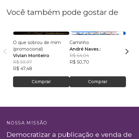
Você também pode gostar de
O que sobrou de mim
Caminho
A Vid
(promocional)
André Naves.:
Edso
Vivian Monteiro
R$ 64,04
R$ 46
R$ 59,97
R$ 50,70
R$ 36
R$ 47,48
Comprar
Comprar
NOSSA MISSÃO
Democratizar a publicação e venda de