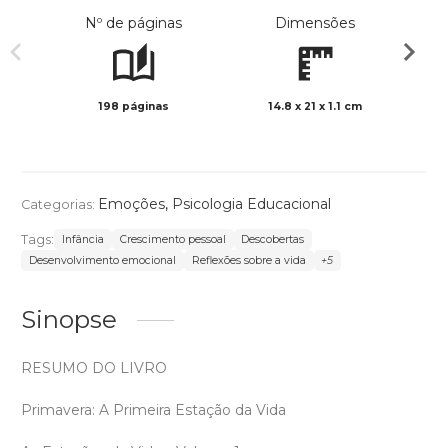
Nº de páginas
Dimensões
198 páginas
14.8 x 21 x 1.1 cm
Preto 
Emoções
,
Psicologia Educacional
Categorias:
Tags:
Infância
Crescimento pessoal
Descobertas
Desenvolvimento emocional
Reflexões sobre a vida
+5
Sinopse
RESUMO DO LIVRO
Primavera: A Primeira Estação da Vida