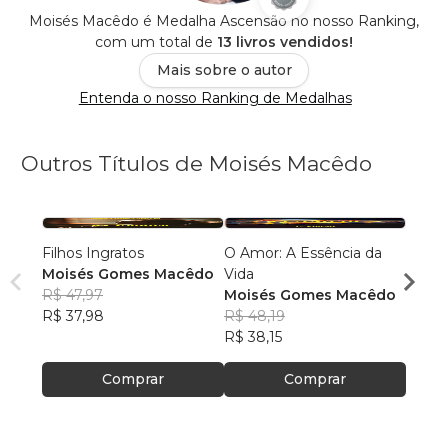
Moisés Macêdo é Medalha Ascensão no nosso Ranking,
com um total de
13 livros vendidos!
Mais sobre o autor
Entenda o nosso Ranking de Medalhas
Outros Títulos de Moisés Macêdo
Filhos Ingratos
O Amor: A Essência da
As Es
Moisés Gomes Macêdo
Vida
Mois
R$ 47,97
Moisés Gomes Macêdo
R$ 54
R$ 37,98
R$ 48,19
R$ 43
R$ 38,15
Comprar
Comprar