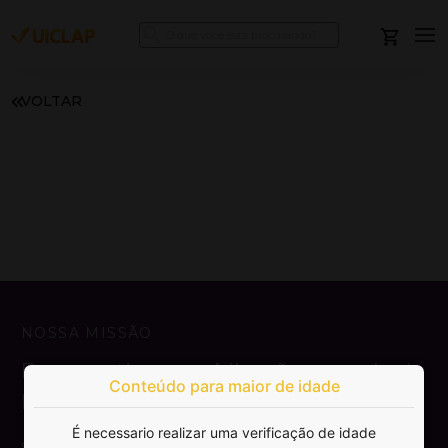
VOLTAR
NOSSA MISSÃO
Democratizar a publicação e venda de
Conteúdo para maior de idade
livros.
É necessario realizar uma verificação de idade
SAIBA MAIS