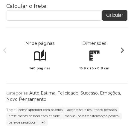
Calcular o frete
Calcular
Nº de páginas
Dimensões
140 páginas
15.9 x 23 x 0.8 cm
Preto 
Auto Estima
,
Felicidade
,
Sucesso
,
Emoções
,
Categorias:
Novo Pensamento
Tags:
como aprender com os erros
acelere seus resultados pessoais
crescimento pessoal com atitude
manual para transformação pessoal
pare de se sabotar
+4