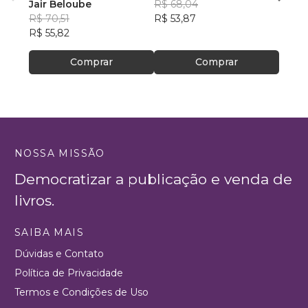
Jair Beloube
R$ 68,04
Vivia
R$ 70,51
R$ 53,87
R$ 59
R$ 55,82
R$ 47
Comprar
Comprar
NOSSA MISSÃO
Democratizar a publicação e venda de
livros.
SAIBA MAIS
Dúvidas e Contato
Política de Privacidade
Termos e Condições de Uso