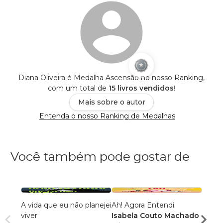
Diana Oliveira é Medalha Ascensão no nosso Ranking,
com um total de
15 livros vendidos!
Mais sobre o autor
Entenda o nosso Ranking de Medalhas
Você também pode gostar de
A vida que eu não planejei
Ah! Agora Entendi
O que
viver
Isabela Couto Machado
(prom