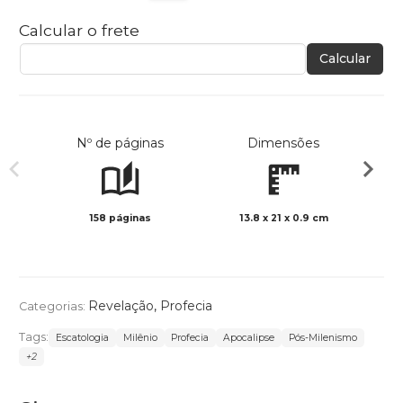
Calcular o frete
Calcular
Nº de páginas
Dimensões
158 páginas
13.8 x 21 x 0.9 cm
Preto 
Revelação
,
Profecia
Categorias:
Tags:
Escatologia
Milênio
Profecia
Apocalipse
Pós-Milenismo
+2