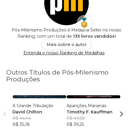
Pós-Milenismo Produções é Medalha Seller no nosso
Ranking, com um total de
135 livros vendidos!
Mais sobre o autor
Entenda o nosso Ranking de Medalhas
Outros Títulos de Pós-Milenismo
Produções
A Grande Tribulação
Aparições Marianas
Febre
David Chilton
Timothy F. Kauffman
Gary 
R$ 44,44
R$ 49,58
R$ 56
R$ 35,18
R$ 39,25
R$ 45