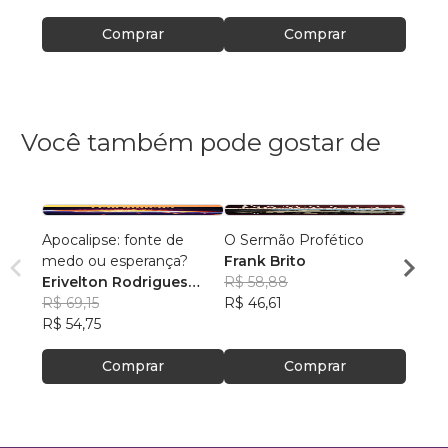
Comprar
Comprar
Você também pode gostar de
Apocalipse: fonte de
O Sermão Profético
Uma c
medo ou esperança?
Frank Brito
Gilci
Erivelton Rodrigues
R$ 58,88
R$ 45
Nunes
R$ 69,15
R$ 46,61
R$ 36
R$ 54,75
Comprar
Comprar